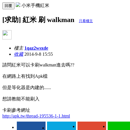
小米手機紅米
回覆
[求助] 紅米 刷 walkman
只看樓主
樓主
1qaz2wsxde
收藏
2014-9-8 15:55
請問紅米可以卡刷walkman進去嗎??
在網路上有找到Apk檔
但是等化器是內建的......
想請教能不能刷入
卡刷參考網址
http://apk.tw/thread-195536-1-1.html