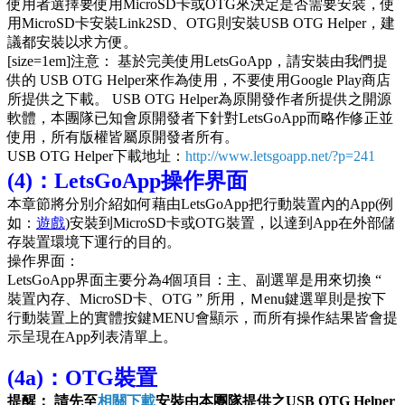
使用者選擇要使用MicroSD卡或OTG來決定是否需要安裝，使
用MicroSD卡安裝Link2SD、OTG則安裝USB OTG Helper，建
議都安裝以求方便。
[size=1em]注意： 基於完美使用LetsGoApp，請安裝由我們提
供的 USB OTG Helper來作為使用，不要使用Google Play商店
所提供之下載。 USB OTG Helper為原開發作者所提供之開源
軟體，本團隊已知會原開發者下針對LetsGoApp而略作修正並
使用，所有版權皆屬原開發者所有。
USB OTG Helper下載地址：
http://www.letsgoapp.net/?p=241
(4)：LetsGoApp操作界面
本章節將分別介紹如何藉由LetsGoApp把行動裝置內的App(例
如：
遊戲
)安裝到MicroSD卡或OTG裝置，以達到App在外部儲
存裝置環境下運行的目的。
操作界面：
LetsGoApp界面主要分為4個項目：主、副選單是用來切換 “
裝置內存、MicroSD卡、OTG ” 所用，Ｍenu鍵選單則是按下
行動裝置上的實體按鍵MENU會顯示，而所有操作結果皆會提
示呈現在App列表清單上。
(4a)：OTG裝置
提醒： 請先至
相關下載
安裝由本團隊提供之USB OTG Helper