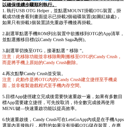
以確保後續步驟順利執行。
1. 執行USB OTG Helper，並點選MOUNT掛載OTG裝置，掛
載成功後會看到畫面提示已掛載2個磁碟裝置(如圖紅線處)，
如果只有掛載1個裝置請先重啟手機後再掛載。
2.副選單點選手機ROM列出裝置中欲搬移到OTG的App清單，
並點選搬移目標(以Candy Crush Saga為例)。
3.副選單切換至OTG，接著點選 “ 移除 ”。
注意：此移除功能並非移除剛剛搬移至OTG的Candy Crush，
而是將手機上原始的Candy Crush刪除。
4.再次點擊Candy Crush並安裝。
注意：此動作是將OTG內的Candy Crush建立捷徑至手機桌
面，並非複製遊戲程式至手機內存空間。
5.目標App捷徑建立完成後需要快速重啟一遍，如果有多數目
標App需要建立捷徑，可先按取消，待全數完成後再使用
MENU鍵—快速重啟功能以提高效率。
6.快速重啟後，Candy Crush可在LetsGoApp內或是在手機Apps
選單內直接執行，相對的如果沒有掛載OTG儲存裝置，在應