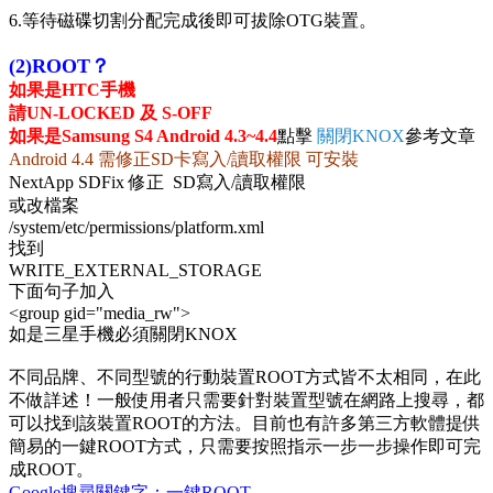
6.等待磁碟切割分配完成後即可拔除OTG裝置。
(2)ROOT？
如果是HTC手機
請UN-LOCKED 及 S-OFF
如果是Samsung S4 Android 4.3~4.4
點擊
關閉KNOX
參考文章
Android 4.4 需修正SD卡寫入/讀取權限 可安裝
NextApp SDFix 修正 SD寫入/讀取權限
或改檔案
/system/etc/permissions/platform.xml
找到
WRITE_EXTERNAL_STORAGE
下面句子加入
<group gid="media_rw">
如是三星手機必須關閉KNOX
不同品牌、不同型號的行動裝置ROOT方式皆不太相同，在此
不做詳述！一般使用者只需要針對裝置型號在網路上搜尋，都
可以找到該裝置ROOT的方法。目前也有許多第三方軟體提供
簡易的一鍵ROOT方式，只需要按照指示一步一步操作即可完
成ROOT。
Google搜尋關鍵字：一鍵ROOT