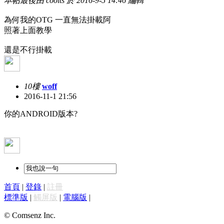
本帖最後由 coolts 於 2016-9-5 14:46 編輯
為何我的OTG 一直無法掛載阿
照著上面教學
還是不行掛載
10樓
woff
2016-11-1 21:56
你的ANDROID版本?
首頁
|
登錄
|
註冊
標準版
|
觸屏版
|
電腦版
|
© Comsenz Inc.