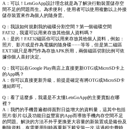
A：可以！LetsGoApp設計理念就是為了解決行動裝置儲存空
間不足的問題而生。為求便利，使用者可以使用複數以上外接
儲存裝置來作為個人的隨身雲。
Q：我該如何規劃我的磁碟分割空間？第一個磁碟空間
FAT32，我還可以用來存放其他個人資料嗎？
A：是的！FAT32磁區你可以用來存放其他個人資料，例如：
照片、影片或是作為電腦的隨身碟⋯⋯等等，但是第二磁區
EXT3就只是專門作為存放APK所用，兩個磁區切割比例可依
據你個人喜好決定。
Q：我可以在Google Play商店上直接更新OTG或MicroSD卡上
的App嗎？
A：你可以直接更新升級，前提是確定有將OTG或MicroSD卡
連結即可。
Q：看了這麼多，我還是不太懂LetsGoApp的主要賣點在哪
裡？
A：我們的手機普遍都得面對日益增大的資料量，這其中包括
照片/影片/以及功能日益豐富的App而導致手機內存空間不足
的問題。解決的方法不外乎更換更大容量的新裝置或是備份及
刪除資料，有需要用到時再重新下載安裝一次,這過程中費時