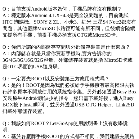
Q：目前支援Android版本為何，手機品牌有沒有限制？
A：穩定版本Android 4.1.X~4.3是完全沒問題的，目前測試
HTC 蝴蝶機、SONY Z ZL、小米3、紅米 三星S4 Note2都沒有
問題，其他廠牌MicroSD卡路徑可能有所不同，但後續會陸續
支援所有手機，前提手機必須支援OTG或MicroSD卡。
Q：你們所謂的內部儲存空間與外部儲存裝置是什麼東西？
A：內部儲存就是只當你買新手機時,賣方告訴你的
3G/4G/8G/16G/32G容量。外部儲存裝置就是指 MicroSD卡或
是OTG界面的USB隨身碟。
Q：一定要先ROOT以及安裝第三方應用程式嗎？
A：是的！ROOT是因為我們必須給予手機擁有最高權限去執
行許多原本不開放使用的系統指令集。另外必須透過Busy Box
安裝原生Android所缺少的指令，您只需下載好後，進入Busy
BOX按下Install即可，並另外透過USB OTG Helper、Link2SD
掛載外部儲存裝置。
Q：我該如何ROOT？LetsGoApp使用說明書上沒有教學說
明。
A：基於各廠牌手機ROOT的方式都不相同，我們建議去網路