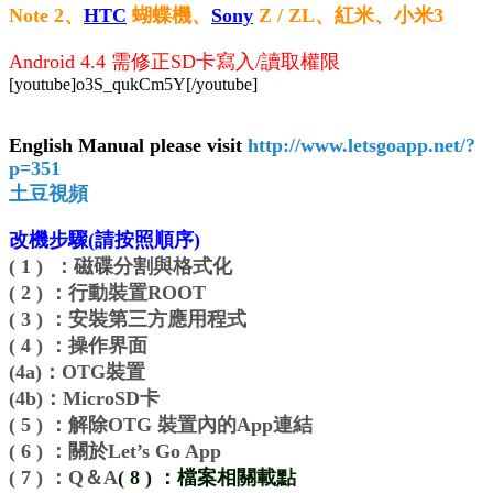
Note 2、
HTC
蝴蝶機、
Sony
Z / ZL、紅米、小米3
Android 4.4 需修正SD卡寫入/讀取權限
[youtube]o3S_qukCm5Y[/youtube]
English Manual please visit
http://www.letsgoapp.net/?
p=351
土豆視頻
改機步驟(請按照順序)
( 1 ) ：磁碟分割與格式化
( 2 ) ：行動裝置ROOT
( 3 ) ：安裝第三方應用程式
( 4 ) ：操作界面
(4a)：OTG裝置
(4b)：MicroSD卡
( 5 ) ：解除OTG 裝置內的App連結
( 6 ) ：關於Let’s Go App
( 7 ) ：Q＆A
( 8 ) ：檔案相關載點