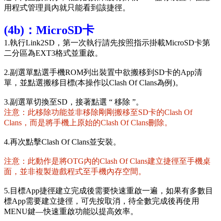
用程式管理員內就只能看到該捷徑。
(4b)：MicroSD卡
1.執行Link2SD，第一次執行請先按照指示掛載MicroSD卡第
二分區為EXT3格式並重啟。
2.副選單點選手機ROM列出裝置中欲搬移到SD卡的App清
單，並點選搬移目標(本操作以Clash Of Clans為例)。
3.副選單切換至SD，接著點選 “ 移除 ”。
注意：此移除功能並非移除剛剛搬移至SD卡的Clash Of
Clans，而是將手機上原始的Clash Of Clans刪除。
4.再次點擊Clash Of Clans並安裝。
注意：此動作是將OTG內的Clash Of Clans建立捷徑至手機桌
面，並非複製遊戲程式至手機內存空間。
5.目標App捷徑建立完成後需要快速重啟一遍，如果有多數目
標App需要建立捷徑，可先按取消，待全數完成後再使用
MENU鍵—快速重啟功能以提高效率。