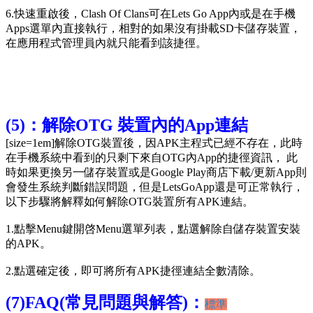
6.快速重啟後，Clash Of Clans可在Lets Go App內或是在手機
Apps選單內直接執行，相對的如果沒有掛載SD卡儲存裝置，
在應用程式管理員內就只能看到該捷徑。
(5)：解除OTG 裝置內的App連結
[size=1em]解除OTG裝置後，因APK主程式已經不存在，此時
在手機系統中看到的只剩下來自OTG內App的捷徑資訊， 此
時如果更換另一儲存裝置或是Google Play商店下載/更新App則
會發生系統判斷錯誤問題，但是LetsGoApp還是可正常執行，
以下步驟將解釋如何解除OTG裝置所有APK連結。
1.點擊Menu鍵開啓Menu選單列表，點選解除自儲存裝置安裝
的APK。
2.點選確定後，即可將所有APK捷徑連結全數清除
。
(7)FAQ(常見問題與解答)：
標準