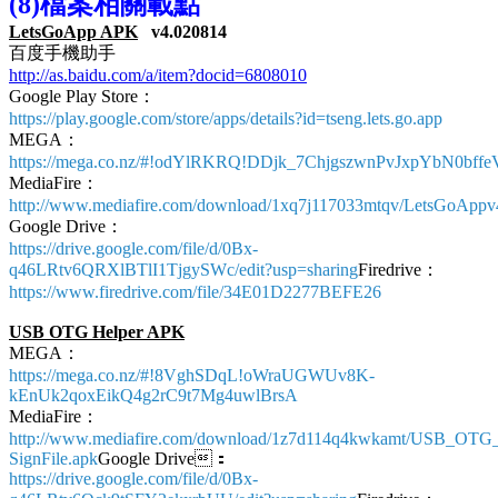
(8)檔案相關載點
LetsGoApp APK
v4.020814
百度手機助手
http://as.baidu.com/a/item?docid=6808010
Google Play Store：
https://play.google.com/store/apps/details?id=tseng.lets.go.app
MEGA：
https://mega.co.nz/#!odYlRKRQ!DDjk_7ChjgszwnPvJxpYbN0b
MediaFire：
http://www.mediafire.com/download/1xq7j117033mtqv/LetsGoAppv
Google Drive：
https://drive.google.com/file/d/0Bx-
q46LRtv6QRXlBTlI1TjgySWc/edit?usp=sharing
Firedrive：
https://www.firedrive.com/file/34E01D2277BEFE26
USB OTG Helper APK
MEGA：
https://mega.co.nz/#!8VghSDqL!oWraUGWUv8K-
kEnUk2qoxEikQ4g2rC9t7Mg4uwlBrsA
MediaFire：
http://www.mediafire.com/download/1z7d114q4kwkamt/USB_OTG_
SignFile.apk
Google Drive：
https://drive.google.com/file/d/0Bx-