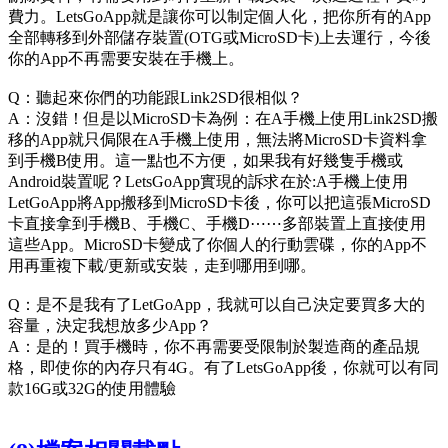
費力。LetsGoApp就是讓你可以制定個人化，把你所有的App
全部轉移到外部儲存裝置(OTG或MicroSD卡)上去運行，今後
你的App不再需要安裝在手機上。
Q：聽起來你們的功能跟Link2SD很相似？
A：沒錯！但是以MicroSD卡為例：在A手機上使用Link2SD搬
移的App就只侷限在A手機上使用，無法將MicroSD卡資料拿
到手機B使用。這一點也不方便，如果我有好幾隻手機或
Android裝置呢？LetsGoApp實現的訴求在於:A手機上使用
LetGoApp將App搬移到MicroSD卡後，你可以把這張MicroSD
卡直接拿到手機B、手機C、手機D⋯⋯多部裝置上直接使用
這些App。MicroSD卡變成了你個人的行動雲碟，你的App不
用再重複下載/更新或安裝，走到哪用到哪。
Q：是不是我有了LetGoApp，我就可以自己決定要買多大的
容量，決定我想放多少App？
A：是的！買手機時，你不再需要受限制於製造商的產品規
格，即使你的內存只有4G。有了LetsGoApp後，你就可以有同
款16G或32G的使用體驗