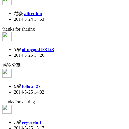
地板
alfredhin
2014-5-24 14:53
thanks for sharing
5樓
ohmygod188123
2014-5-25 14:26
感謝分享
6樓
follow127
2014-5-25 14:32
thanks for sharing
7樓
eeyorehut
2014-5-25 15:17