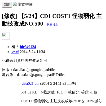
龍族拼圖
回覆
[修改] 【5/24】CD1 COST1 怪物弱化 主
動技改成NO.500
只看樓主
樓主
bir840124
收藏
2014-5-24 11:34
記得丟到資料夾裡覆蓋即可
日版：data/data/jp.gungho.pad/files
港台版：data/data/jp.gungho.padHT/files
data021.bin
(2014-5-24 11:33 上傳)
581.32 KB, 下載次數: 103, 下載積分: 碎鑽 -1 個
COST1 怪物弱化 主動技改成敵のHPを100％減ら