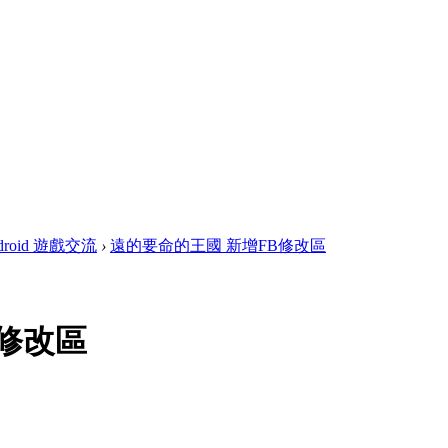
droid 遊戲交流
›
遠的要命的王國 新增FB修改區
B修改區