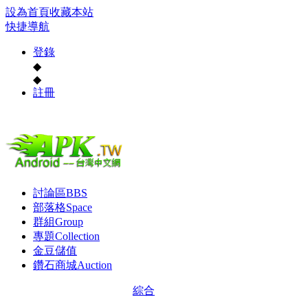
設為首頁
收藏本站
快捷導航
登錄
◆
◆
註冊
討論區
BBS
部落格
Space
群組
Group
專題
Collection
金豆儲值
鑽石商城
Auction
綜合