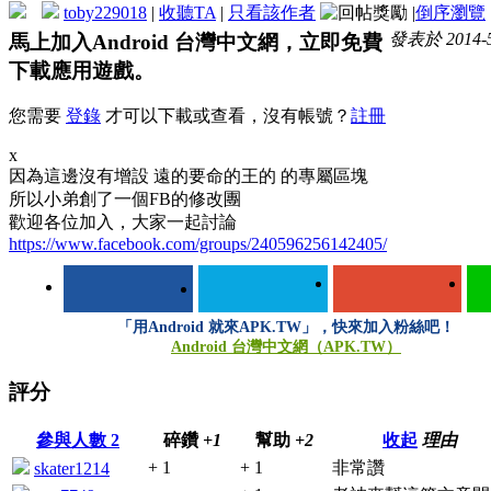
toby229018
|
收聽TA
|
只看該作者
|
倒序瀏覽
發表於 2014-5-
馬上加入Android 台灣中文網，立即免費
下載應用遊戲。
您需要
登錄
才可以下載或查看，沒有帳號？
註冊
x
因為這邊沒有增設 遠的要命的王的 的專屬區塊
所以小弟創了一個FB的修改團
歡迎各位加入，大家一起討論
https://www.facebook.com/groups/240596256142405/
「用Android 就來APK.TW」，快來加入粉絲吧！
Android 台灣中文網（APK.TW）
評分
參與人數
2
碎鑽
+1
幫助
+2
收起
理由
+ 1
+ 1
非常讚
skater1214