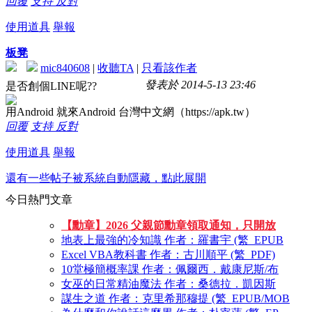
回覆
支持
反對
使用道具
舉報
板凳
mic840608
|
收聽TA
|
只看該作者
發表於 2014-5-13 23:46
是否創個LINE呢??
用Android 就來Android 台灣中文網（https://apk.tw）
回覆
支持
反對
使用道具
舉報
還有一些帖子被系統自動隱藏，點此展開
今日熱門文章
【勳章】2026 父親節勳章領取通知，只開放
地表上最強的冷知識 作者：羅書宇 (繁_EPUB
Excel VBA教科書 作者：古川順平 (繁_PDF)
10堂極簡概率課 作者：佩爾西．戴康尼斯/布
女巫的日常精油魔法 作者：桑德拉．凱因斯
謀生之道 作者：克里希那穆提 (繁_EPUB/MOB