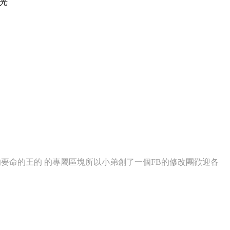
光
的要命的王的 的專屬區塊所以小弟創了一個FB的修改團歡迎各