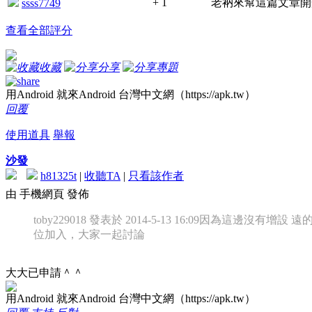
+ 1
老衲來幫這篇文章開
ssss7749
查看全部評分
收藏
分享
專題
用Android 就來Android 台灣中文網（https://apk.tw）
回覆
使用道具
舉報
沙發
h81325t
|
收聽TA
|
只看該作者
由 手機網頁 發佈
toby229018 發表於 2014-5-13 16:09
因為這邊沒有增設 遠
位加入，大家一起討論
大大已申請＾＾
用Android 就來Android 台灣中文網（https://apk.tw）