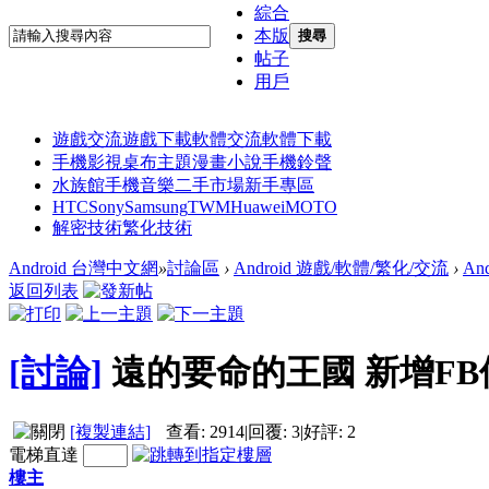
綜合
本版
搜尋
帖子
用戶
遊戲交流
遊戲下載
軟體交流
軟體下載
手機影視
桌布主題
漫畫小說
手機鈴聲
水族館
手機音樂
二手市場
新手專區
HTC
Sony
Samsung
TWM
Huawei
MOTO
解密技術
繁化技術
Android 台灣中文網
»
討論區
›
Android 遊戲/軟體/繁化/交流
›
An
返回列表
[討論]
遠的要命的王國 新增F
[複製連結]
查看:
2914
|
回覆:
3
|
好評:
2
電梯直達
樓主