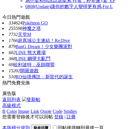
為什麼和你說話這麼累 作者：朴宰蓮 (繁_EP
0808(Update)讓你的數字人變得更有感,For L
今日熱門遊戲
334624
Pokémon GO
255598
神魔之塔
7732
天堂M
1766
超異域公主連結！Re:Dive
879
BanG Dream！少女樂團派對
602
LINE 熊大農場
368
LINE 鋼彈大亂鬥
69
哈利波特：巫師聯盟
15202
開羅遊戲
510
RO仙境傳説：新世代的誕生
熱門免費兌換
廣告版
返回列表
高級模式
B
Color
Image
Link
Quote
Code
Smilies
您需要登錄後才可以回帖
登錄
|
註冊
本版積分規則
回帖後跳轉到最後一頁
發表回覆