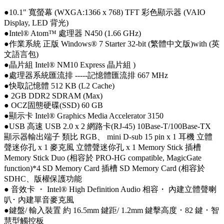
●10.1" 寬螢幕 (WXGA:1366 x 768) TFT 彩色顯示器 (VAIO
Display, LED 背光)
●Intel® Atom™ 處理器 N450 (1.66 GHz)
●作業系統 正版 Windows® 7 Starter 32-bit (繁體中文版)with (英
文語言包)
●晶片組 Intel® NM10 Express 晶片組 )
●處理器系統匯流排 -----記憶體匯流排 667 MHz
●快取記憶體 512 KB (L2 Cache)
● 2GB DDR2 SDRAM (Max)
● OCZ固態硬碟(SSD) 60 GB
●顯示卡 Intel® Graphics Media Accelerator 3150
●USB 高速 USB 2.0 x 2 網路卡(RJ-45) 10Base-T/100Base-TX
顯示器輸出端子 類比 RGB、 mini D-sub 15 pin x 1 耳機 立體
聲迷你孔 x 1 麥克風 立體聲迷你孔 x 1 Memory Stick 插槽
Memory Stick Duo (相容於 PRO-HG compatible, MagicGate
function)*4 SD Memory Card 插槽 SD Memory Card (相容於
SDHC、版權保護功能
● 音效卡 ・ Intel® High Definition Audio 相容・ 內建立體聲喇
叭･ 內建單音麥克風
●鍵盤/ 輸入裝置 約 16.5mm 鍵距/ 1.2mm 鍵擊高度 ･ 82 鍵 ･ 智
慧型觸控板