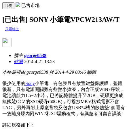
已售市場
回覆
[已出售] SONY 小筆電VPCW213AW/T
只看樓主
樓主
george0538
收藏
2014-4-21 13:53
本帖最後由 george0538 於 2014-4-29 08:46 編輯
很少使用的
Sony
小筆電，有包膜且有放置鍵盤保護膜，整體
很新，只有電源開關旁有些微小掉漆，內含正版WIN7序號，
電池續航力1.5~2小時，已將記憶體提升至2GB，硬碟更換成
飢餓鯊OCZ的SSD硬碟(60GB)，可撥放MKV格式電影不會
LAG，另外再附上原廠背袋及包含USB*4槽的散熱墊1個還有
一隻隨身碟內附WIN7和XP驅動程式，有興趣者可留言詳談!
詳細規格如下：