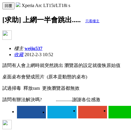
Xperia Arc LT15i/LT18i s
回覆
[求助] 上網一半會跳出.....
只看樓主
樓主
weiju537
收藏
2012-2-3 10:52
請問有人會上網時就突然跳出 瀏覽器的設定就復恢原始值
桌面桌布會變成照片 (原本是動態的桌布)
試過掃毒 釋放ram 更換瀏覽器都無效
請問有辦法解決嗎? ..............謝謝各位感激