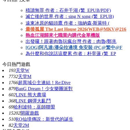
積讀無罪 作者：石井千湖 (繁_EPUB/PDF)
滅亡後的世界 作者：sing N song (繁_EPUB)
遠東冰原的貓頭鷹 作者：強納森‧斯萊特 (
最後孤屋 The Last House 2026(WEB@MKV@216
熱血江湖歸來七職業內購代金單機版
出發囉！跟著肉魯玩瘋台灣 作者：肉魯(鄭兆
[GOG]阿凡達:潘朵拉邊境 免安裝 (PC@繁中@F
為什麼和你說話這麼累 作者：朴宰蓮 (繁_EP
今日熱門遊戲
193
天堂W
7732
天堂M
1766
超異域公主連結！Re:Dive
879
BanG Dream！少女樂團派對
602
LINE 熊大農場
368
LINE 鋼彈大亂鬥
69
哈利波特：巫師聯盟
15202
開羅遊戲
510
RO仙境傳説：新世代的誕生
82
天堂2M