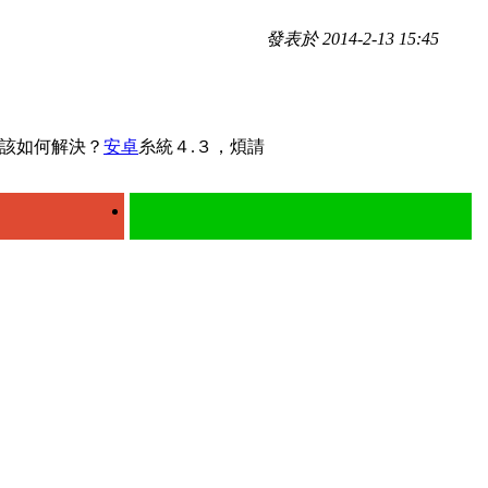
發表於 2014-2-13 15:45
樣，該如何解決？
安卓
糸統４.３，煩請