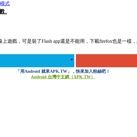
模式
遊戲。
線上遊戲，可是裝了Flash app還是不能用，下載firefox也是一
「用Android 就來APK.TW」，快來加入粉絲吧！
Android 台灣中文網（APK.TW）