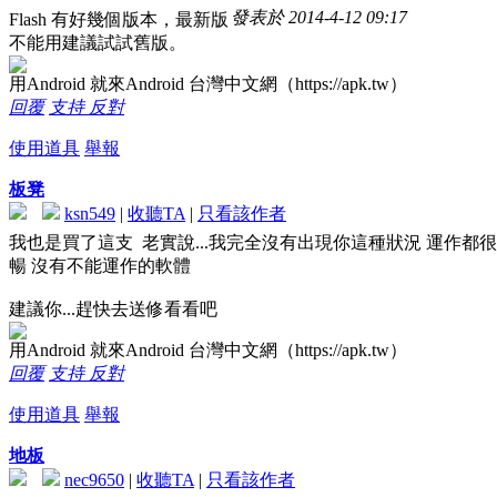
發表於 2014-4-12 09:17
Flash 有好幾個版本，最新版
不能用建議試試舊版。
用Android 就來Android 台灣中文網（https://apk.tw）
回覆
支持
反對
使用道具
舉報
板凳
ksn549
|
收聽TA
|
只看該作者
我也是買了這支 老實說...我完全沒有出現你這種狀況 運作都
暢 沒有不能運作的軟體
建議你...趕快去送修看看吧
用Android 就來Android 台灣中文網（https://apk.tw）
回覆
支持
反對
使用道具
舉報
地板
nec9650
|
收聽TA
|
只看該作者