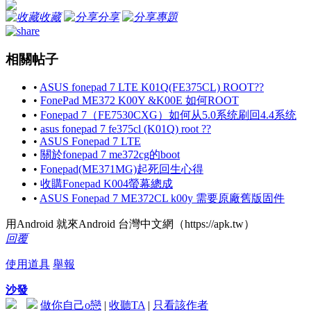
收藏
分享
專題
相關帖子
•
ASUS fonepad 7 LTE K01Q(FE375CL) ROOT??
•
FonePad ME372 K00Y &K00E 如何ROOT
•
Fonepad 7（FE7530CXG）如何从5.0系统刷回4.4系统
•
asus fonepad 7 fe375cl (K01Q) root ??
•
ASUS Fonepad 7 LTE
•
關於fonepad 7 me372cg的boot
•
Fonepad(ME371MG)起死回生心得
•
收購Fonepad K004螢幕總成
•
ASUS Fonepad 7 ME372CL k00y 需要原廠舊版固件
用Android 就來Android 台灣中文網（https://apk.tw）
回覆
使用道具
舉報
沙發
做你自己o戀
|
收聽TA
|
只看該作者