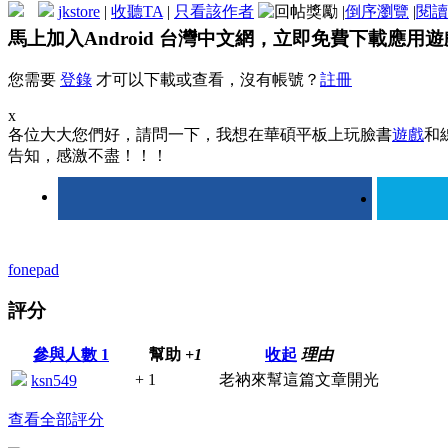
jkstore
|
收聽TA
|
只看該作者
|
倒序瀏覽
|
閱讀
馬上加入Android 台灣中文網，立即免費下載應用
您需要
登錄
才可以下載或查看，沒有帳號？
註冊
x
各位大大您們好，請問一下，我想在華碩平板上玩臉書
遊戲
和
告知，感激不盡！！！
fonepad
評分
參與人數
1
幫助
+1
收起
理由
+ 1
老衲來幫這篇文章開光
ksn549
查看全部評分