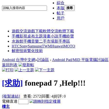
綜合
本版
搜尋
帖子
用戶
遊戲交流
遊戲下載
軟體交流
軟體下載
手機影視
桌布主題
漫畫小說
手機鈴聲
水族館
手機音樂
二手市場
新手專區
HTC
Sony
Samsung
TWM
Huawei
MOTO
解密技術
繁化技術
Android 台灣中文網
»
討論區
›
Android Pad/MID 平版電腦討論區
返回列表
[求助]
fonepad 7 ,Help!!!
[複製連結]
查看:
2572
|
回覆:
4
|
好評:
0
電梯直達
樓主