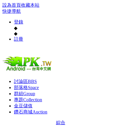
設為首頁
收藏本站
快捷導航
登錄
◆
◆
註冊
討論區
BBS
部落格
Space
群組
Group
專題
Collection
金豆儲值
鑽石商城
Auction
綜合