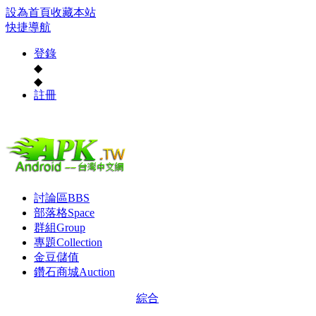
設為首頁
收藏本站
快捷導航
登錄
◆
◆
註冊
討論區
BBS
部落格
Space
群組
Group
專題
Collection
金豆儲值
鑽石商城
Auction
綜合