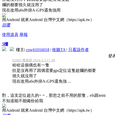
爛的都要很久就沒用了
現在改用a6s外掛A-GPS還免強用
用Android 就來Android 台灣中文網（https://apk.tw）
回覆
使用道具
舉報
5
樓
樓主
|
cow61016018
|
收聽TA
|
只看該作者
發表於
li2685 發表於 2014-2-3 17:38
哈哈這個偶也有一隻
但是沒再用了因偶需要gps定位這隻超爛的都要
很久就沒用了
現在改用a6s外掛A-GPS還免強 ...
對，這支定位超久的= =，那您之前不用的那隻，efs跟iemi
不知道能不能備份給我
用Android 就來Android 台灣中文網（https://apk.tw）