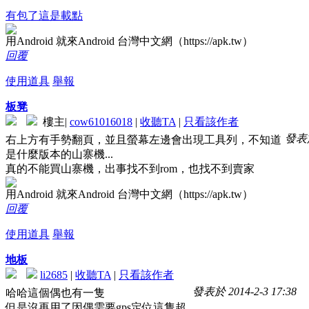
有包了這是載點
用Android 就來Android 台灣中文網（https://apk.tw）
回覆
使用道具
舉報
板凳
樓主
|
cow61016018
|
收聽TA
|
只看該作者
發表於 
右上方有手勢翻頁，並且螢幕左邊會出現工具列，不知道
是什麼版本的山寨機...
真的不能買山寨機，出事找不到rom，也找不到賣家
用Android 就來Android 台灣中文網（https://apk.tw）
回覆
使用道具
舉報
地板
li2685
|
收聽TA
|
只看該作者
發表於 2014-2-3 17:38
哈哈這個偶也有一隻
但是沒再用了因偶需要gps定位這隻超