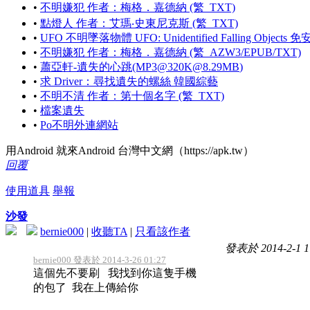
•
不明嫌犯 作者：梅格．嘉德納 (繁_TXT)
•
點燈人 作者：艾瑪‧史東尼克斯 (繁_TXT)
•
UFO 不明墜落物體 UFO: Unidentified Falling Objec
•
不明嫌犯 作者：梅格．嘉德納 (繁_AZW3/EPUB/TXT)
•
蕭亞軒-遺失的心跳(MP3@
320K@8.29MB
)
•
求 Driver：尋找遺失的螺絲 韓國綜藝
•
不明不清 作者：第十個名字 (繁_TXT)
•
檔案遺失
•
Po不明外連網站
用Android 就來Android 台灣中文網（https://apk.tw）
回覆
使用道具
舉報
沙發
bernie000
|
收聽TA
|
只看該作者
發表於 2014-2-1 1
bernie000 發表於 2014-3-26 01:27
這個先不要刷 我找到你這隻手機
的包了 我在上傳給你