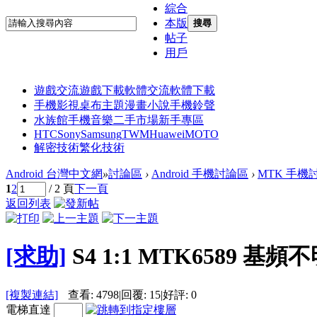
綜合
本版
搜尋
帖子
用戶
遊戲交流
遊戲下載
軟體交流
軟體下載
手機影視
桌布主題
漫畫小說
手機鈴聲
水族館
手機音樂
二手市場
新手專區
HTC
Sony
Samsung
TWM
Huawei
MOTO
解密技術
繁化技術
Android 台灣中文網
»
討論區
›
Android 手機討論區
›
MTK 手機
1
2
/ 2 頁
下一頁
返回列表
[求助]
S4 1:1 MTK6589 基頻
[複製連結]
查看:
4798
|
回覆:
15
|
好評:
0
電梯直達