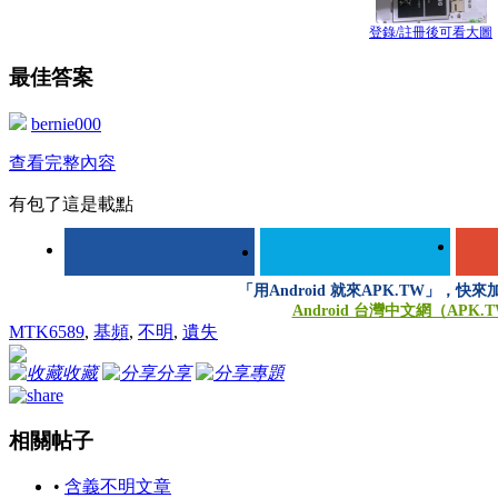
登錄/註冊後可看大圖
最佳答案
bernie000
查看完整內容
有包了這是載點
「用Android 就來APK.TW」，快
Android 台灣中文網（APK.
MTK6589
,
基頻
,
不明
,
遺失
收藏
分享
專題
相關帖子
•
含義不明文章