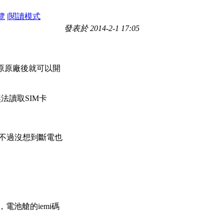
覽
|
閱讀模式
發表於 2014-2-1 17:05
原原廠後就可以開
法讀取SIM卡
，不過沒想到斷電也
，電池艙的iemi碼