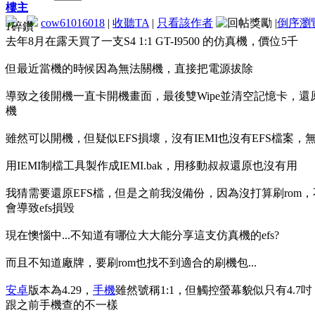
樓主
cow61016018
|
收聽TA
|
只看該作者
|
倒序瀏
1
碎鑽
去年8月在露天買了一支S4 1:1 GT-I9500 的仿真機，價位5千
但最近當機的時候因為無法關機，直接把電源拔除
導致之後開機一直卡開機畫面，最後雙Wipe並清空記憶卡，還
機
雖然可以開機，但疑似EFS損壞，沒有IEMI也沒有EFS檔案，無
用IEMI制檔工具製作成IEMI.bak，用移動叔叔還原也沒有用
我猜需要還原EFS檔，但是之前我沒備份，因為沒打算刷rom
會導致efs損毀
現在懊惱中...不知道有哪位大大能分享這支仿真機的efs?
而且不知道廠牌，要刷rom也找不到適合的刷機包...
安卓
版本為4.29，
手機
雖然號稱1:1，但觸控螢幕貌似只有4.7吋
跟之前手機查的不一樣