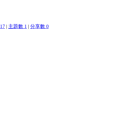
17
|
主題數 1
|
分享數 0