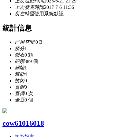
上次活動時間
2025-6-21 21:29
上次發表時間
2017-7-6 11:36
所在時區
使用系統默認
統計信息
已用空間
0 B
積分
1
鑽石
0 顆
碎鑽
389 個
經驗
1
幫助
4
技術
0
貢獻
0
宣傳
0 次
金豆
0 個
cow61016018
加為好友