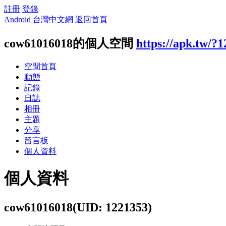
註冊
登錄
Android 台灣中文網
返回首頁
cow61016018的個人空間
https://apk.tw/?
空間首頁
動態
記錄
日誌
相冊
主題
分享
留言板
個人資料
個人資料
cow61016018
(UID: 1221353)