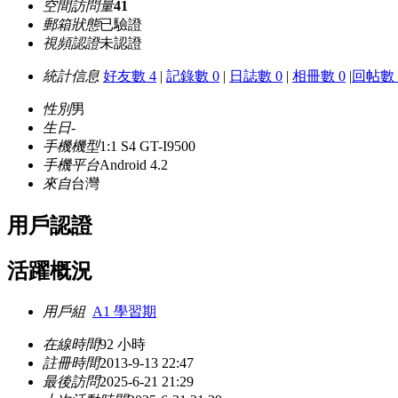
空間訪問量
41
郵箱狀態
已驗證
視頻認證
未認證
統計信息
好友數 4
|
記錄數 0
|
日誌數 0
|
相冊數 0
|
回帖數 
性別
男
生日
-
手機機型
1:1 S4 GT-I9500
手機平台
Android 4.2
來自
台灣
用戶認證
活躍概況
用戶組
A1 學習期
在線時間
92 小時
註冊時間
2013-9-13 22:47
最後訪問
2025-6-21 21:29