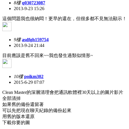
8樓
q030723087
2013-9-23 15:26
這個問題我也很納悶！更早的還在，但很多都不見無法顯示！
9樓
asdfgh159754
2013-9-24 21:44
目前應該是舊不回來~~我也發生過類似情形~
10樓
poikm302
2015-6-29 07:07
Clean Master的深層清理會把通訊軟體裡30天以上的圖片影片
全部清掉
如果舊的備份還留著
可以先把現在聊天紀錄的備份起來
用舊的版本還原
下載你要的圖