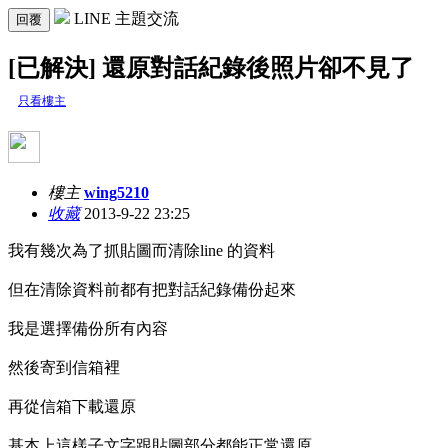
LINE 主題交流
回覆
[已解決] 還原對話紀錄後照片卻不見了
只看樓主
樓主
wing5210
收藏
2013-9-22 23:25
我有幾次為了抓貼圖而清除line 的資料
但在清除資料前都有把對話紀錄備份起來
我是選擇備份所有內容
然後寄到信箱裡
再從信箱下載還原
基本上這樣子文字跟貼圖部分都能正常還原