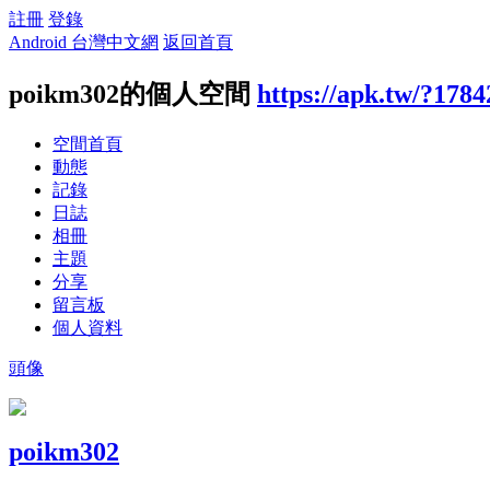
註冊
登錄
Android 台灣中文網
返回首頁
poikm302的個人空間
https://apk.tw/?178
空間首頁
動態
記錄
日誌
相冊
主題
分享
留言板
個人資料
頭像
poikm302