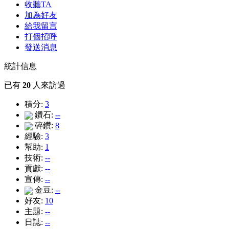
收聽TA
加為好友
給我留言
打個招呼
發送消息
統計信息
已有
20
人來訪過
積分:
3
鑽石:
--
碎鑽:
8
經驗:
3
幫助:
1
技術:
--
貢獻:
--
宣傳:
--
金豆:
--
好友:
10
主題:
--
日誌:
--