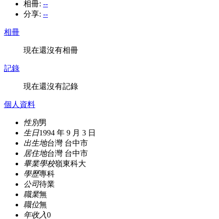
相冊:
--
分享:
--
相冊
現在還沒有相冊
記錄
現在還沒有記錄
個人資料
性別
男
生日
1994 年 9 月 3 日
出生地
台灣 台中市
居住地
台灣 台中市
畢業學校
嶺東科大
學歷
專科
公司
待業
職業
無
職位
無
年收入
0