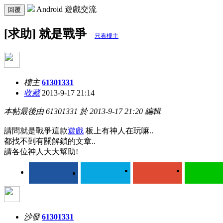
Android 遊戲交流
回覆
[求助] 就是戰爭
只看樓主
樓主
61301331
收藏
2013-9-17 21:14
本帖最後由 61301331 於 2013-9-17 21:20 編輯
請問就是戰爭這款
遊戲
板上有神人在玩嘛..
都找不到有關解鎖的文章..
請各位神人大大幫助!
沙發
61301331