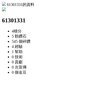
61301331的資料
61301331
4
積分
5 顆
鑽石
545 個
碎鑽
4
經驗
1
幫助
0
技術
0
貢獻
0 次
宣傳
0 個
金豆