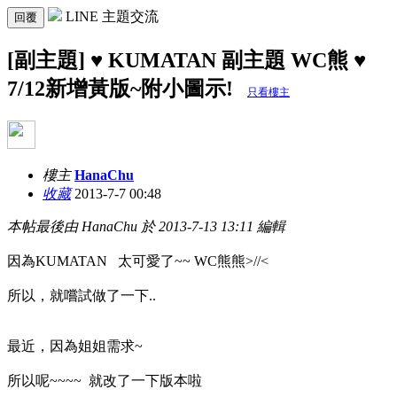
LINE 主題交流
回覆
[副主題] ♥ KUMATAN 副主題 WC熊 ♥
7/12新增黃版~附小圖示!
只看樓主
樓主
HanaChu
收藏
2013-7-7 00:48
本帖最後由 HanaChu 於 2013-7-13 13:11 編輯
因為KUMATAN
太可愛了~~ WC熊熊>//<
所以，就嚐試做了一下..
最近，因為姐姐需求~
所以呢~~~~ 就改了一下版本啦