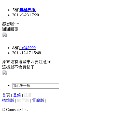
7樓
無極界限
2011-9-23 17:20
感恩喔~~
謝謝回覆
8樓
dr942000
2011-12-17 15:48
原來還有這些東西要注意阿
這樣就不會買錯了
首頁
|
登錄
|
註冊
標準版
|
觸屏版
|
電腦版
|
© Comsenz Inc.