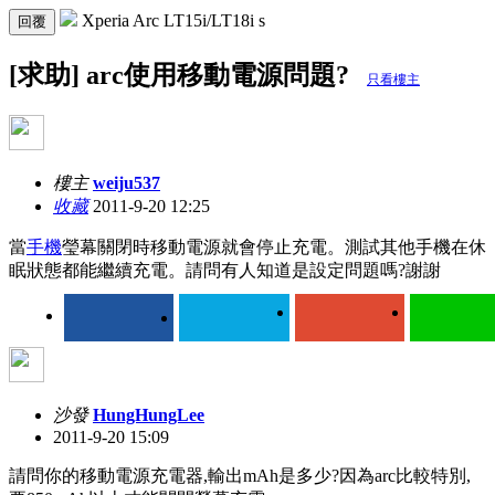
Xperia Arc LT15i/LT18i s
回覆
[求助] arc使用移動電源問題?
只看樓主
樓主
weiju537
收藏
2011-9-20 12:25
當
手機
瑩幕關閉時移動電源就會停止充電。測試其他手機在休
眠狀態都能繼續充電。請問有人知道是設定問題嗎?謝謝
沙發
HungHungLee
2011-9-20 15:09
請問你的移動電源充電器,輸出mAh是多少?因為arc比較特別,