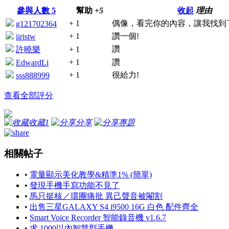
參與人數
5
幫助
+5
收起
理由
+ 1
偶像，看完你的內容，讓我找到
g121702364
+ 1
讚一個!
iiristw
讚
許曉樂
+ 1
+ 1
讚
EdwardLi
+ 1
很給力!
sss888999
查看全部評分
收藏
1
分享
專題
相關帖子
•
電量顯示美化教學&精準1% (簡單)
•
發現手機手寫功能不見了
•
馬只挺核／環團痛批 異己聲音被閹割
•
出售三星GALAXY S4 i9500 16G 白色 配件齊全
•
Smart Voice Recorder 智能錄音機 v1.6.7
•
求 1000以內智慧型手機