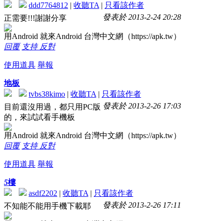
ddd7764812
|
收聽TA
|
只看該作者
發表於 2013-2-24 20:28
正需要!!!謝謝分享
用Android 就來Android 台灣中文網（https://apk.tw）
回覆
支持
反對
使用道具
舉報
地板
tvbs38kimo
|
收聽TA
|
只看該作者
發表於 2013-2-26 17:03
目前還沒用過，都只用PC版
的，來試試看手機板
用Android 就來Android 台灣中文網（https://apk.tw）
回覆
支持
反對
使用道具
舉報
5
樓
asdf2202
|
收聽TA
|
只看該作者
發表於 2013-2-26 17:11
不知能不能用手機下載耶