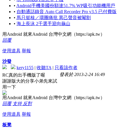
•
Android手機美國份額達51.7% WP吸引功能機用戶
•
自動通話錄音 Auto Call Recorder Pro v3.5 已付費版
•
馬只挺核／環團痛批 異己聲音被閹割
•
海上長泳 2千選手迎向龜山
用Android 就來Android 台灣中文網（https://apk.tw）
回覆
使用道具
舉報
沙發
kery1155
|
收聽TA
|
只看該作者
發表於 2013-2-24 16:49
RC真的出手機版了喔
謝謝版大的分享小弟先來試
用一下
用Android 就來Android 台灣中文網（https://apk.tw）
回覆
支持
反對
使用道具
舉報
板凳