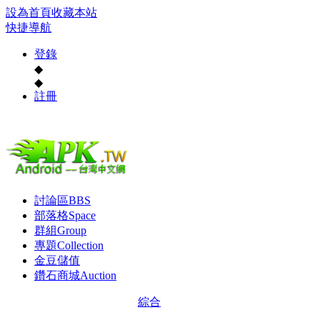
設為首頁
收藏本站
快捷導航
登錄
◆
◆
註冊
討論區
BBS
部落格
Space
群組
Group
專題
Collection
金豆儲值
鑽石商城
Auction
綜合