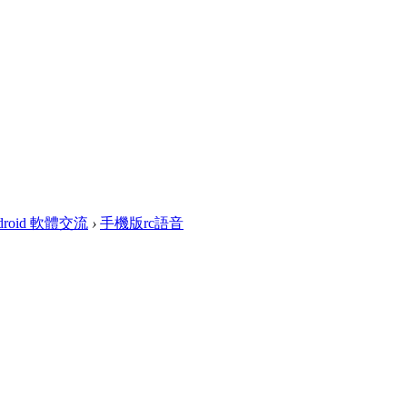
droid 軟體交流
›
手機版rc語音