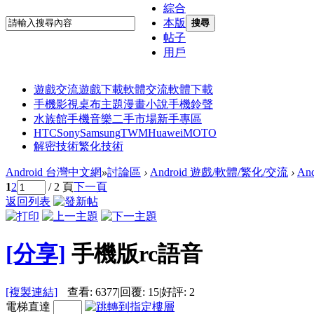
綜合
本版
搜尋
帖子
用戶
遊戲交流
遊戲下載
軟體交流
軟體下載
手機影視
桌布主題
漫畫小說
手機鈴聲
水族館
手機音樂
二手市場
新手專區
HTC
Sony
Samsung
TWM
Huawei
MOTO
解密技術
繁化技術
Android 台灣中文網
»
討論區
›
Android 遊戲/軟體/繁化/交流
›
An
1
2
/ 2 頁
下一頁
返回列表
[分享]
手機版rc語音
[複製連結]
查看:
6377
|
回覆:
15
|
好評:
2
電梯直達