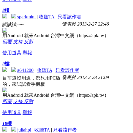
8
樓
sparkmini
|
收聽TA
|
只看該作者
發表於 2013-2-27 22:46
試試試~~~
用Android 就來Android 台灣中文網（https://apk.tw）
回覆
支持
反對
使用道具
舉報
9
樓
a641200
|
收聽TA
|
只看該作者
發表於 2013-2-28 21:09
目前還沒用過，都只用PC版
的，來試試看手機板
用Android 就來Android 台灣中文網（https://apk.tw）
回覆
支持
反對
使用道具
舉報
10
樓
juliahpl
|
收聽TA
|
只看該作者