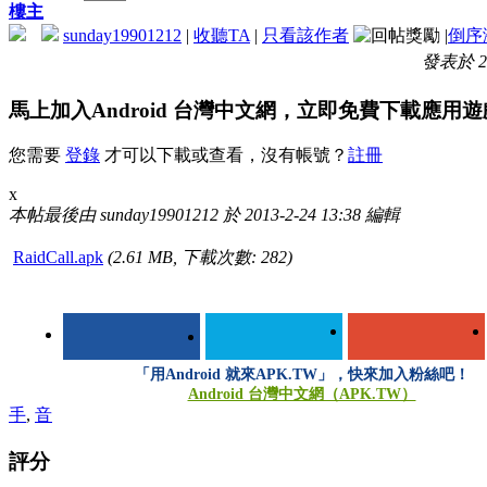
樓主
sunday19901212
|
收聽TA
|
只看該作者
|
倒序
發表於 201
馬上加入Android 台灣中文網，立即免費下載應用
您需要
登錄
才可以下載或查看，沒有帳號？
註冊
x
本帖最後由 sunday19901212 於 2013-2-24 13:38 編輯
RaidCall.apk
(2.61 MB, 下載次數: 282)
「用Android 就來APK.TW」，快來加入粉絲吧！
Android 台灣中文網（APK.TW）
手
,
音
評分