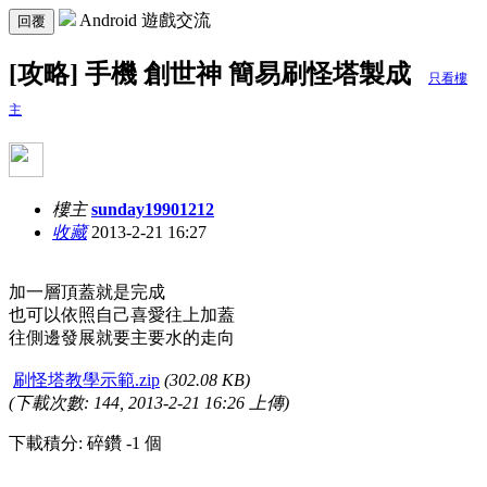
Android 遊戲交流
回覆
[攻略] 手機 創世神 簡易刷怪塔製成
只看樓
主
樓主
sunday19901212
收藏
2013-2-21 16:27
加一層頂蓋就是完成
也可以依照自己喜愛往上加蓋
往側邊發展就要主要水的走向
刷怪塔教學示範.zip
(302.08 KB)
(下載次數: 144, 2013-2-21 16:26 上傳)
下載積分: 碎鑽 -1 個