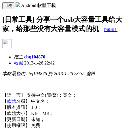
Android 軟體下載
回覆
[日常工具] 分享一个usb大容量工具给大
家，给那些没有大容量模式的机
只看樓主
樓主
chq104876
收藏
2013-1-26 22:42
本帖最後由 chq104876 於 2013-1-26 23:35 編輯
【語 言】 支持中文(簡/繁)；英文；
【
軟體
名稱】 中文名；
【版本資訊】 1.0；
【軟體大小】 KB；MB；
【更新日期】 未知；
【使用權限】 免费