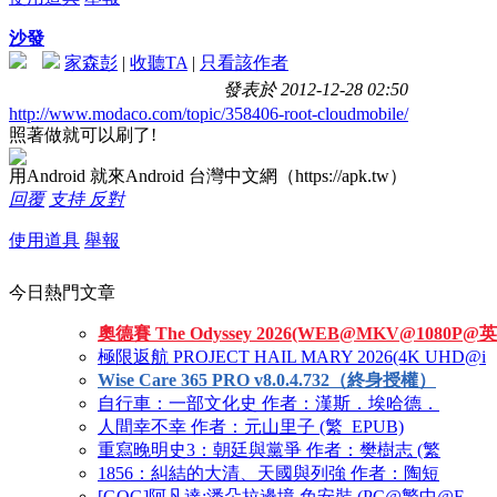
沙發
家森彭
|
收聽TA
|
只看該作者
發表於 2012-12-28 02:50
http://www.modaco.com/topic/358406-root-cloudmobile/
照著做就可以刷了!
用Android 就來Android 台灣中文網（https://apk.tw）
回覆
支持
反對
使用道具
舉報
今日熱門文章
奧德賽 The Odyssey 2026(WEB@MKV@1080P@英
極限返航 PROJECT HAIL MARY 2026(4K UHD@i
Wise Care 365 PRO v8.0.4.732（終身授權）
自行車：一部文化史 作者：漢斯．埃哈德．
人間幸不幸 作者：元山里子 (繁_EPUB)
重寫晚明史3：朝廷與黨爭 作者：樊樹志 (繁
1856：糾結的大清、天國與列強 作者：陶短
[GOG]阿凡達:潘朵拉邊境 免安裝 (PC@繁中@F