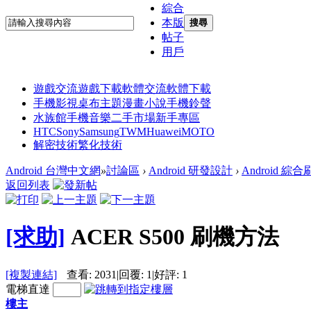
綜合
本版
搜尋
帖子
用戶
遊戲交流
遊戲下載
軟體交流
軟體下載
手機影視
桌布主題
漫畫小說
手機鈴聲
水族館
手機音樂
二手市場
新手專區
HTC
Sony
Samsung
TWM
Huawei
MOTO
解密技術
繁化技術
Android 台灣中文網
»
討論區
›
Android 研發設計
›
Android 綜
返回列表
[求助]
ACER S500 刷機方法
[複製連結]
查看:
2031
|
回覆:
1
|
好評:
1
電梯直達
樓主