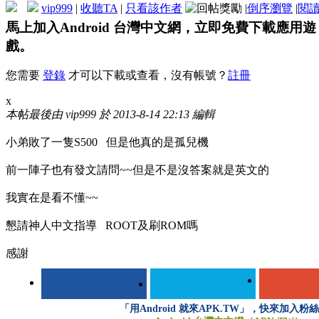
vip999
|
收聽TA
|
只看該作者
|
倒序瀏覽
|
閱
馬上加入Android 台灣中文網，立即免費下載應用遊
戲。
您需要
登錄
才可以下載或查看，沒有帳號？
註冊
x
本帖最後由 vip999 於 2013-8-14 22:13 編輯
小弟敗了一隻S500 但是他真的是孤兒機
前一陣子也有發文請問~~但是不是沒答案就是英文的
我實在是看不懂~~
懇請神人中文指導 ROOT及刷ROM嗎
感謝
「用Android 就來APK.TW」，快來加入粉