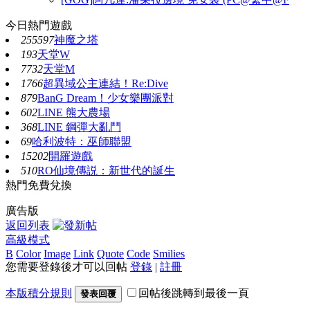
今日熱門遊戲
255597
神魔之塔
193
天堂W
7732
天堂M
1766
超異域公主連結！Re:Dive
879
BanG Dream！少女樂團派對
602
LINE 熊大農場
368
LINE 鋼彈大亂鬥
69
哈利波特：巫師聯盟
15202
開羅遊戲
510
RO仙境傳説：新世代的誕生
熱門免費兌換
廣告版
返回列表
高級模式
B
Color
Image
Link
Quote
Code
Smilies
您需要登錄後才可以回帖
登錄
|
註冊
本版積分規則
回帖後跳轉到最後一頁
發表回覆