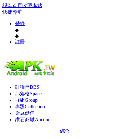
設為首頁
收藏本站
快捷導航
登錄
◆
◆
註冊
討論區
BBS
部落格
Space
群組
Group
專題
Collection
金豆儲值
鑽石商城
Auction
綜合