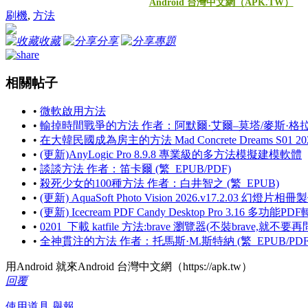
Android 台灣中文網（APK.TW）
刷機
,
方法
收藏
分享
專題
相關帖子
•
微軟啟用方法
•
輸掉時間戰爭的方法 作者：阿默爾·艾爾–莫塔/麥斯·格拉德
•
在大韓民國成為房主的方法 Mad Concrete Dreams S01 20
•
(更新)AnyLogic Pro 8.9.8 專業級的多方法模擬建模軟體
•
談談方法 作者：笛卡爾 (繁_EPUB/PDF)
•
殺死少女的100種方法 作者：白井智之 (繁_EPUB)
•
(更新) AquaSoft Photo Vision 2026.v17.2.03 幻燈片
•
(更新) Icecream PDF Candy Desktop Pro 3.16 多功能
•
0201_下載 katfile 方法:brave 瀏覽器(不裝brave,就不要再問
•
全神貫注的方法 作者：托馬斯·M.斯特納 (繁_EPUB/PDF
用Android 就來Android 台灣中文網（https://apk.tw）
回覆
使用道具
舉報