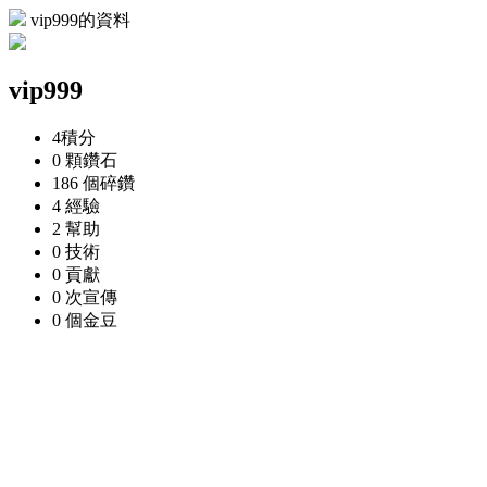
vip999的資料
vip999
4
積分
0 顆
鑽石
186 個
碎鑽
4
經驗
2
幫助
0
技術
0
貢獻
0 次
宣傳
0 個
金豆