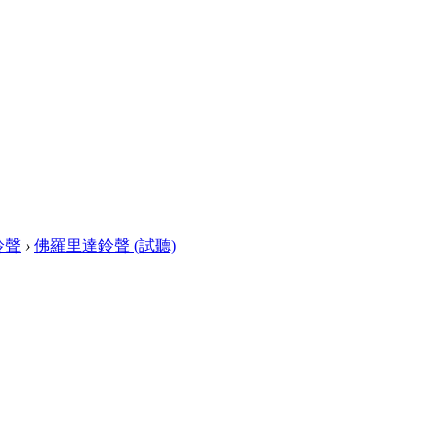
機鈴聲
›
佛羅里達鈴聲 (試聽)