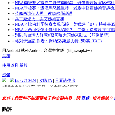
•
NBA季後賽／雷霆二哥整季報銷 球僮揚言殺害比佛利
•
NBA季後賽／遭溜馬怒推重摔 老鷹中鋒霍佛德奮起搶
•
范佩西演個人秀 教頭佛爺說讚
•
兵工廠熄火 與艾佛頓言和
•
NBA／比佛利季後賽表現亮眼 美媒評「B+」勝林書
•
NBA／西河受傷比佛利不認帳？ 二哥：從來沒接到電
•
別以為台灣人好惹!!蔡阿嘎大頭佛來勸世【顛倒是菲】
•
格列佛遊記 作者：喬納森‧斯威夫特 (繁/英_TXT)
用Android 就來Android 台灣中文網（https://apk.tw）
回覆
使用道具
舉報
沙發
jacky710424
|
收聽TA
|
只看該作者
感謝大大你的分享~真是一首太棒的鈴聲了
您好！您暫時不能瀏覽帖子的全部內容，請
登錄
| 沒有帳號？
點評