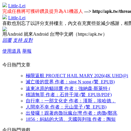
Little-Lei
完成任務將可獲碎鑽及提升為A1機器人
---> http://apk.tw/thre
Little-Lei
喜歡也別忘了以評分支持樓主，內文在充實些並減少感謝，相
用Android 就來Android 台灣中文網（https://apk.tw）
回覆
支持
反對
使用道具
舉報
今日熱門文章
極限返航 PROJECT HAIL MARY 2026(4K UHD@i
滅亡後的世界 作者：sing N song (繁_EPUB)
遠東冰原的貓頭鷹 作者：強納森‧斯萊特 (
積讀無罪 作者：石井千湖 (繁_EPUB/PDF)
自行車：一部文化史 作者：漢斯．埃哈德．
人間幸不幸 作者：元山里子 (繁_EPUB)
出發囉！跟著肉魯玩瘋台灣 作者：肉魯(鄭兆
1856：糾結的大清、天國與列強 作者：陶短
今日熱門遊戲