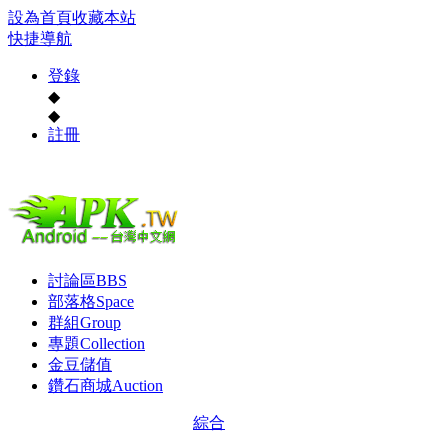
設為首頁
收藏本站
快捷導航
登錄
◆
◆
註冊
討論區
BBS
部落格
Space
群組
Group
專題
Collection
金豆儲值
鑽石商城
Auction
綜合