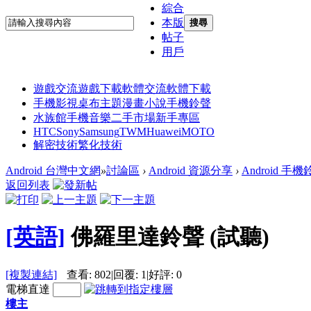
綜合
本版
搜尋
帖子
用戶
遊戲交流
遊戲下載
軟體交流
軟體下載
手機影視
桌布主題
漫畫小說
手機鈴聲
水族館
手機音樂
二手市場
新手專區
HTC
Sony
Samsung
TWM
Huawei
MOTO
解密技術
繁化技術
Android 台灣中文網
»
討論區
›
Android 資源分享
›
Android 手
返回列表
[英語]
佛羅里達鈴聲 (試聽)
[複製連結]
查看:
802
|
回覆:
1
|
好評:
0
電梯直達
樓主