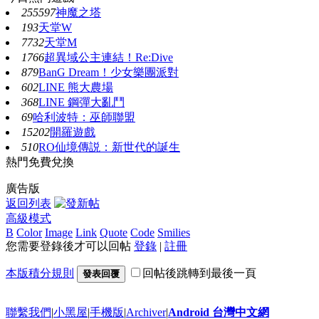
255597
神魔之塔
193
天堂W
7732
天堂M
1766
超異域公主連結！Re:Dive
879
BanG Dream！少女樂團派對
602
LINE 熊大農場
368
LINE 鋼彈大亂鬥
69
哈利波特：巫師聯盟
15202
開羅遊戲
510
RO仙境傳説：新世代的誕生
熱門免費兌換
廣告版
返回列表
高級模式
B
Color
Image
Link
Quote
Code
Smilies
您需要登錄後才可以回帖
登錄
|
註冊
本版積分規則
回帖後跳轉到最後一頁
發表回覆
聯繫我們
|
小黑屋
|
手機版
|
Archiver
|
Android 台灣中文網