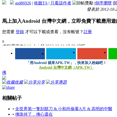
asd86926
|
收聽TA
|
只看該作者
|
倒序瀏覽
|
發表於 2012-10-2
馬上加入Android 台灣中文網，立即免費下載應用
您需要
登錄
才可以下載或查看，沒有帳號？
註冊
x
本帖最後由 Little-Lei 於 2013-10-11 17:00 編輯
1207061621b3b1caad6acf1155.mp3
(718.29 KB, 下載次數: 50)
「用Android 就來APK.TW」，快來加入粉絲吧！
Android 台灣中文網（APK.TW）
佛
收藏
分享
專題
相關帖子
•
全世界第一隻刮鬍刀 & 小和尚偷看A片 & 高明的中醫
•
佛珠掉了，佛心還在