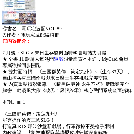
◎書名：電玩宅速配VOL.89
◎作者：電玩宅速配編輯群
◎內容簡介：
7 月號・SLG × 末日生存雙封面特輯暑期熱力引爆！
★ 全書 11 款超人氣熱門
遊戲
限量虛寶本本送，MyCard 會員
專屬強檔同步開跑
★ 雙封面特輯：《三國群英傳：策定九州》×《生存33天》，
自由控兵真三國作戰與末日廢土生存挑戰完美交織
★ 內頁重點精彩報導：《暗黑破壞神 永生不朽》新職業完全
解密、動漫風大作《破界：界限終零》核心戰鬥系統全面拆解
本期封面 1
《三國群英傳：策定九州》
能秀操作的真三國SLG！
打造真 RTS 即時沙盤新戰場，行軍微操不受格子限制
內政建設、武將技能配隊與聯盟攻城守城深度解析