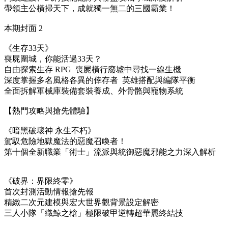
帶領主公橫掃天下，成就獨一無二的三國霸業！
本期封面 2
《生存33天》
喪屍圍城，你能活過33天？
自由探索生存 RPG 喪屍橫行廢墟中尋找一線生機
深度掌握多名風格各異的倖存者 英雄搭配與編隊平衡
全面拆解軍械庫裝備套裝養成、外骨骼與寵物系統
【熱門攻略與搶先體驗】
《暗黑破壞神 永生不朽》
駕馭危險地獄魔法的惡魔召喚者！
第十個全新職業「術士」流派與統御惡魔邪能之力深入解析
《破界：界限終零》
首次封測活動情報搶先報
精緻二次元建模與宏大世界觀背景設定解密
三人小隊「織鯨之槍」極限破甲逆轉超華麗終結技