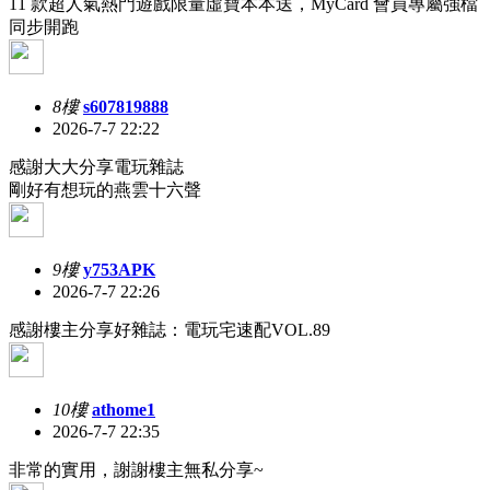
11 款超人氣熱門遊戲限量虛寶本本送，MyCard 會員專屬強檔
同步開跑
8樓
s607819888
2026-7-7 22:22
感謝大大分享電玩雜誌
剛好有想玩的燕雲十六聲
9樓
y753APK
2026-7-7 22:26
感謝樓主分享好雜誌：電玩宅速配VOL.89
10樓
athome1
2026-7-7 22:35
非常的實用，謝謝樓主無私分享~