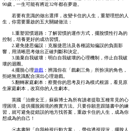
90歲，一生可能有將近32年都在夢遊。
若要有意識的做出選擇，改變卡住的人生，重塑理想的人
生，你需要重啟的五大關鍵做法：
1.重塑習慣迴路：了解習慣的運作方式，擺脫慣性行為的
控制，培養更好的成功習慣。
2.避免捷思偏誤：克服捷思法及各種認知偏誤的負面影
響，用清晰思考做出正確判斷和決定。
3.拋棄自我破壞：明白自我破壞的心理機制，停止自我破
壞的迴圈。
4.擺脫心理
遊戲
：辨識你在「戲劇三角」所扮演的角色，
拒絕無意識配合演出心理遊戲。
5.翻轉家庭劇本：察覺你的思考及行為模式根源，看見原
生家庭劇本，改寫你的人生劇本。
英國「治療女王」蘇蘇博士為所有讀者提取五種常見的心
理困境，提供擺脫困境的務實方法。只要你願意跟隨書中的練
習，就可避免從錯誤的地方找答案，重啟卡住的人生，成為你
想成為的自己！
☉本書附「自我檢視行動方案」，帶你透視現況，擺脫人