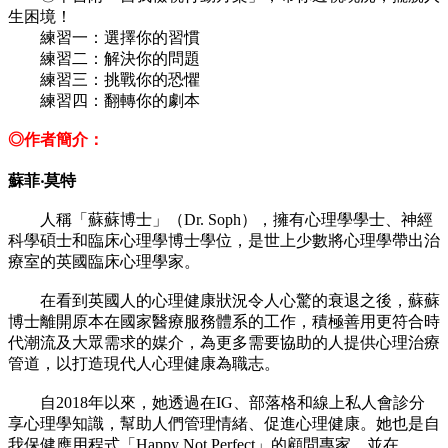
生困境！
練習一：選擇你的習慣
練習二：解決你的問題
練習三：挑戰你的恐懼
練習四：翻轉你的劇本
◎作者簡介：
蘇菲‧莫特
人稱「蘇蘇博士」（Dr. Soph），擁有心理學學士、神經
科學碩士和臨床心理學博士學位，是世上少數將心理學帶出治
療室的英國臨床心理學家。
在看到英國人的心理健康狀況令人心驚的衰退之後，蘇蘇
博士離開原本在國家醫療服務體系的工作，積極善用更符合時
代潮流及大眾需求的媒介，為更多需要協助的人提供心理治療
管道，以打造現代人心理健康為職志。
自2018年以來，她透過在IG、部落格和線上私人會診分
享心理學知識，幫助人們管理情緒、促進心理健康。她也是自
我保健應用程式「Happy Not Perfect」的顧問專家，並在