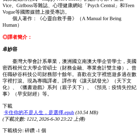
Vice、Girlboss等雜誌、心理健康網站「Psych Central」和Teen
Vogue等國際媒體上接受專訪。
個人著作：《心靈自救手冊》（A Manual for Being
Human）
◎譯者簡介：
卓妙容
臺灣大學會計系畢業，澳洲國立南澳大學企管學士，美國
密西根州立大學企管碩士（財務金融、專業會計雙主修）。曾
任職矽谷科技公司財務部十餘年。喜歡在文字裡悠遊多過在數
字裡打滾。現為專職譯者。譯作有《讓天賦發光》（天下文
化）、《獵書遊戲》系列（親子天下）、《預兆：疫情失控紀
事》（早安財經）等。
下載
卡住你的不是人生，是選擇.epub
(10.54 MB)
(下載次數: 1212, 2026-6-30 23:22 上傳)
下載積分: 碎鑽 -1 個