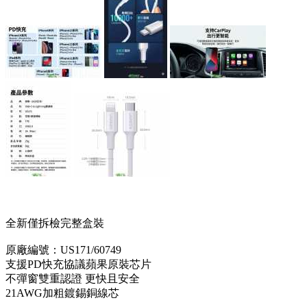
全新僅拆檢完整盒裝
原廠編號：US171/60749
支援PD快充協議蘋果原裝芯片
不彈窗雙重認證 更快且安全
21AWG加粗鍍錫銅線芯