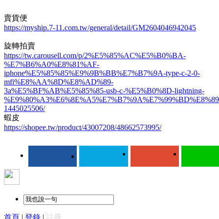
賣貨便
https://myship.7-11.com.tw/general/detail/GM2604046942045
旋轉拍賣
https://tw.carousell.com/p/2%E5%85%AC%E5%B0%BA-
%E7%B6%A0%E8%81%AF-
iphone%E5%85%85%E9%9B%BB%E7%B7%9A-type-c-2-0-
mfi%E8%AA%8D%E8%AD%89-
3a%E5%BF%AB%E5%85%85-usb-c-%E5%B0%8D-lightning-
%E9%80%A3%E6%8E%A5%E7%B7%9A%E7%99%BD%E8%89
1445025506/
蝦皮
https://shopee.tw/product/43007208/48662573995/
首頁
|
登錄
|
註冊