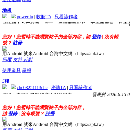
地板
powerliu
|
收聽TA
|
只看該作者
感謝樓主分享好書，原來一個國家要崛起，不需要完美，只需
要敢衝、敢吵、敢夢。
您好！您暫時不能瀏覽帖子的全部內容，請
登錄
| 沒有帳
號？
註冊
用Android 就來Android 台灣中文網（https://apk.tw）
回覆
支持
反對
使用道具
舉報
5
樓
chc08251113chc
|
收聽TA
|
只看該作者
發表於 2026-6-15 0
透過本書可以了解印度的崛起因素
您好！您暫時不能瀏覽帖子的全部內容，
請
登錄
| 沒有帳號？
註冊
用Android 就來Android 台灣中文網（https://apk.tw）