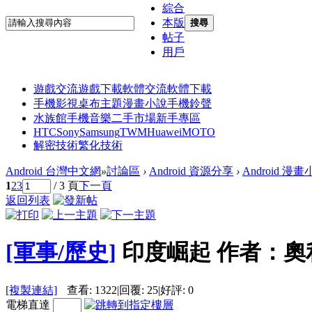
綜合
本版
搜尋
帖子
用戶
遊戲交流
遊戲下載
軟體交流
軟體下載
手機影視
桌布主題
漫畫小說
手機鈴聲
水族館
手機音樂
二手市場
新手專區
HTC
Sony
Samsung
TWM
Huawei
MOTO
解密技術
繁化技術
Android 台灣中文網
»
討論區
›
Android 資源分享
›
Android 漫
1
2
3
/ 3 頁
下一頁
返回列表
[軍事/歷史]
印度崛起 作者：奧利
[複製連結]
查看:
1322
|
回覆:
25
|
好評:
0
電梯直達