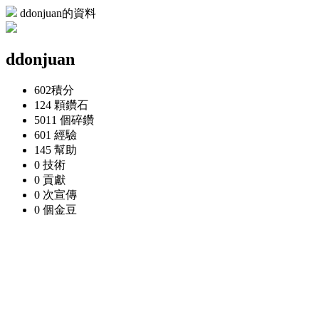
ddonjuan的資料
ddonjuan
602
積分
124 顆
鑽石
5011 個
碎鑽
601
經驗
145
幫助
0
技術
0
貢獻
0 次
宣傳
0 個
金豆