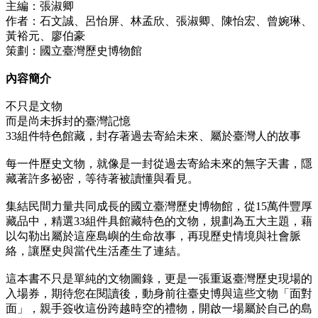
主編：張淑卿
作者：石文誠、呂怡屏、林孟欣、張淑卿、陳怡宏、曾婉琳、
黃裕元、廖伯豪
策劃：國立臺灣歷史博物館
內容簡介
不只是文物
而是尚未拆封的臺灣記憶
33組件特色館藏，封存著過去寄給未來、屬於臺灣人的故事
每一件歷史文物，就像是一封從過去寄給未來的無字天書，隱
藏著許多祕密，等待著被讀懂與看見。
集結民間力量共同成長的國立臺灣歷史博物館，從15萬件豐厚
藏品中，精選33組件具館藏特色的文物，規劃為五大主題，藉
以勾勒出屬於這座島嶼的生命故事，再現歷史情境與社會脈
絡，讓歷史與當代生活產生了連結。
這本書不只是單純的文物圖錄，更是一張重返臺灣歷史現場的
入場券，期待您在閱讀後，動身前往臺史博與這些文物「面對
面」，親手簽收這份跨越時空的禮物，開啟一場屬於自己的島