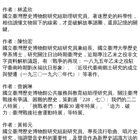
作者：林孟欣
國立臺灣歷史博物館研究組助理研究員。著迷歷史的科學性，
相信讀懂文物留下的線索，才是破解故事謎團，還原記憶的關
鍵。
作者：陳怡宏
國立臺灣歷史博物館研究組研究員兼組長。國立臺灣大學歷史
學系博士，研究關注日治時期臺灣史，近期專注乙未之役非文
字資料解析議題。有〈戰爭的再現： 一八九五年乙未之役駐
守臺南時期劉永福抗日形象〉、〈近現代臺南鄉土研究的成立
與變遷（一九三〇一九六〇年代）〉等著作。
作者：曾婉琳
國立臺灣歷史博物館公共服務與教育組助理研究員。關注臺灣
戰後有爭議、困難的歷史，策劃過「228．七〇： 我們的二二
八特展」、「挑戰者們： 解嚴30 週年特展」、「迫力．破
力：臺灣戰後社會運動特展」等特展。
作者：黃裕元
國立臺灣歷史博物館研究組副研究員。專長流行歌曲、唱片史
研究，強調聲音史料的重要性，及聲音作為新歷史認識方法的