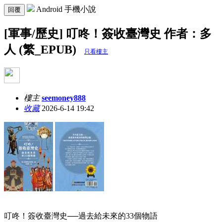
Android 手機小說
回覆
[軍事/歷史] 叮咚！簽收臺灣史 作者：多
人 (繁_EPUB)
只看樓主
樓主
seemoney888
收藏
2026-6-14 19:42
叮咚！簽收臺灣史──過去給未來的33個物語