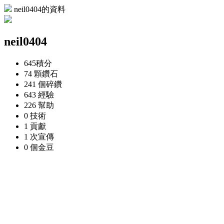
neil0404的資料
neil0404
645
積分
74 顆
鑽石
241 個
碎鑽
643
經驗
226
幫助
0
技術
1
貢獻
1 次
宣傳
0 個
金豆