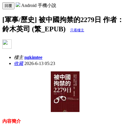
Android 手機小說
回覆
[軍事/歷史] 被中國拘禁的2279日 作者：
鈴木英司 (繁_EPUB)
只看樓主
樓主
ngkimtee
收藏
2026-6-13 05:23
內容簡介