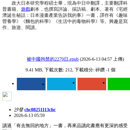
政大日本研究學程碩士畢，現為中日中翻譯，主要翻譯科
普書籍、
遊戲
劇本，也撰寫評論、採訪稿、劇本。著有《宅經
濟誕生秘話：日本漫畫產業告訴我的事》一書，譯作有《趣味
營養學》《麵包的科學》《生活中的毒物科學》等。興趣是寫
作、旅遊、閱讀。
被中國拘禁的2279日.epub
(2026-6-13 04:57 上傳)
9.41 MB, 下載次數: 212, 下載積分: 碎鑽 -1 個
沙發
chc08251113chc
2026-6-13 05:59
讀過「有去無回的地方」一書，再來品讀此書應有更深的感受