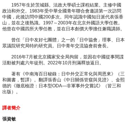
1957年生於茨城縣。法政大學碩士課程結業。主修中國
政治和外交。1983年受中華全國青年聯合會邀請第一次訪問
中國，此後訪問中國200多次。同年認識中國知日派代表張香
山，並在之後熟識。1997～2003年在北京外國語大學任教。
他曾在中國四所大學任教，並在日本創價大學擔任兼職講師。
曾任「日中友好七團體」之一的「日中協會」理事、日本
眾議院研究局特約研究員。日中青年交流協會前會長。
2016年7月被北京國家安全局拘留，並因在中國從事間諜
活動被判處六年徒刑。2022年10月刑滿釋放返日。
著有《中南海百日秘錄：日中外交正常化與周恩來》（三
和圖書，暫譯）。翻譯張香山《中日關係管窺與見證》、金熙
德的《徹底檢證：日本型ODA—非軍事外交嘗試》（皆三和
出版）。
譯者簡介
張資敏