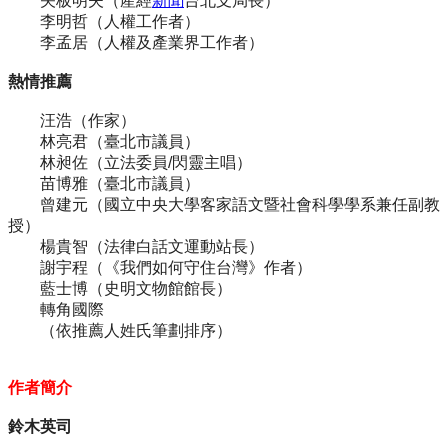
矢板明夫（產經
新聞
台北支局長）
李明哲（人權工作者）
李孟居（人權及產業界工作者）
熱情推薦
汪浩（作家）
林亮君（臺北市議員）
林昶佐（立法委員/閃靈主唱）
苗博雅（臺北市議員）
曾建元（國立中央大學客家語文暨社會科學學系兼任副教
授）
楊貴智（法律白話文運動站長）
謝宇程（《我們如何守住台灣》作者）
藍士博（史明文物館館長）
轉角國際
（依推薦人姓氏筆劃排序）
作者簡介
鈴木英司