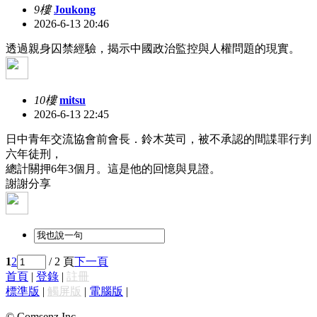
9樓
Joukong
2026-6-13 20:46
透過親身囚禁經驗，揭示中國政治監控與人權問題的現實。
10樓
mitsu
2026-6-13 22:45
日中青年交流協會前會長．鈴木英司，被不承認的間諜罪行判
六年徒刑，
總計關押6年3個月。這是他的回憶與見證。
謝謝分享
1
2
/ 2 頁
下一頁
首頁
|
登錄
|
註冊
標準版
|
觸屏版
|
電腦版
|
© Comsenz Inc.