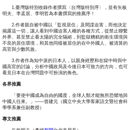
1.臺灣版特別收錄作者撰寫〈台灣版特別序〉，並有矢板
明夫、李孟居、李明哲為本書撰寫的推薦序！
2.作者親自被中國以「監視居住」及間諜迫害，而他決定
揭露這一切，讓人看到中國迫害人權的各種方式，從禁止聯繫
外界、甚至禁止看太陽的完全隔絕，到監獄糟糕的衛生環境與
不良的居住環境，和其他同樣被居住的在中外國人、被清算的
高官與少數民族。
3.作者作為知中派的日本人，以親身經歷和在獄中時與中
國高官的討論，分析中國政局及今後日本可致力的方向，也可
看見日本在台灣問題中可扮演的角色。
各界推薦
「要使中國成為自由的國度，全球人類才能無所恐懼地與
中國人往來。」——曾建元（國立中央大學客家語文暨社會科
學學系兼任副教授）
專文推薦