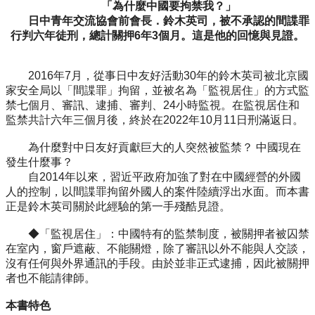
「為什麼中國要拘禁我？」
日中青年交流協會前會長．鈴木英司，被不承認的間諜罪
行判六年徒刑，總計關押6年3個月。這是他的回憶與見證。
2016年7月，從事日中友好活動30年的鈴木英司被北京國
家安全局以「間諜罪」拘留，並被名為「監視居住」的方式監
禁七個月、審訊、逮捕、審判、24小時監視。在監視居住和
監禁共計六年三個月後，終於在2022年10月11日刑滿返日。
為什麼對中日友好貢獻巨大的人突然被監禁？ 中國現在
發生什麼事？
自2014年以來，習近平政府加強了對在中國經營的外國
人的控制，以間諜罪拘留外國人的案件陸續浮出水面。而本書
正是鈴木英司關於此經驗的第一手殘酷見證。
◆「監視居住」：中國特有的監禁制度，被關押者被囚禁
在室內，窗戶遮蔽、不能關燈，除了審訊以外不能與人交談，
沒有任何與外界通訊的手段。由於並非正式逮捕，因此被關押
者也不能請律師。
本書特色