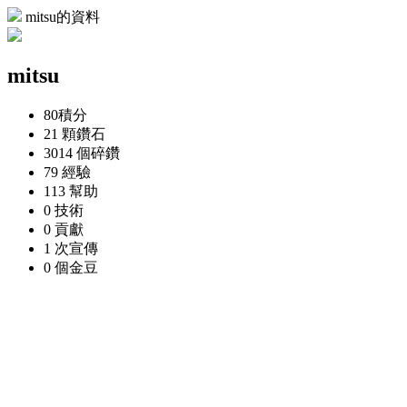
mitsu的資料
mitsu
80
積分
21 顆
鑽石
3014 個
碎鑽
79
經驗
113
幫助
0
技術
0
貢獻
1 次
宣傳
0 個
金豆