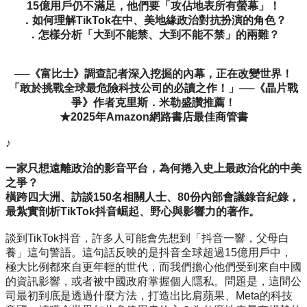
15億用戶仍不滿足，他們要「攻佔地表所有螢幕」！
．如何理解TikTok在中、美地緣政治對抗扮演的角色？
．怎樣分析「大到不能禁、大到不能不禁」的兩難？
──《富比士》調查記者深入挖掘的內幕，正在改變世界！
「敢於挑戰全球最危險科技公司的必讀之作！」──《晶片戰
爭》作者克里斯．米勒盛讚推薦！
★2025年Amazon網路書店最佳商管書
♪
一家只想遠離政治的影音平台，為何捲入史上最政治化的中美
之爭？
橫跨四大洲、訪談150名相關人士、80份內部會議錄音紀錄，
最紮實剖析TikTok抖音崛起、野心與影響力的著作。
談到TikTok抖音，許多人可能會先想到「抖音一響，父母白
養」這句警語。這句話反映的是抖音全球超過15億用戶中，
極大比例都來自更年輕的世代，而我們擔心他們受到來自中國
的資訊影響，或者被中國政府掌握個人隱私。問題是，這間公
司最初到底是透過什麼方法，打造出比肩蘋果、Meta的科技