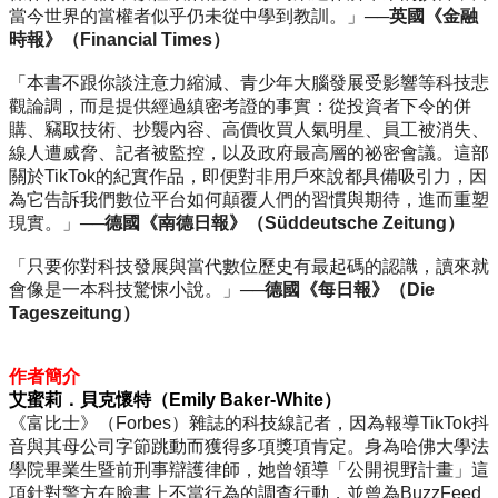
當今世界的當權者似乎仍未從中學到教訓。」
──英國《金融
時報》（
Financial Times
）
「本書不跟你談注意力縮減、青少年大腦發展受影響等科技悲
觀論調，而是提供經過縝密考證的事實：從投資者下令的併
購、竊取技術、抄襲內容、高價收買人氣明星、員工被消失、
線人遭威脅、記者被監控，以及政府最高層的祕密會議。這部
關於TikTok的紀實作品，即便對非用戶來說都具備吸引力，因
為它告訴我們數位平台如何顛覆人們的習慣與期待，進而重塑
現實。」──
德國《南德日報》（
S
ü
ddeutsche Zeitung
）
「只要你對科技發展與當代數位歷史有最起碼的認識，讀來就
會像是一本科技驚悚小說。」──
德國《每日報》（
Die
Tageszeitung）
作者簡介
艾蜜莉．貝克懷特（Emily Baker-White）
《富比士》（Forbes）雜誌的科技線記者，因為報導TikTok抖
音與其母公司字節跳動而獲得多項獎項肯定。身為哈佛大學法
學院畢業生暨前刑事辯護律師，她曾領導「公開視野計畫」這
項針對警方在臉書上不當行為的調查行動，並曾為BuzzFeed