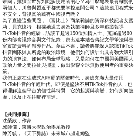
帝國，擄獲全世界如此多使用者的心？為什麼地表最有權勢的
兩個人，川普與習近平都想要掌控這間公司？這款應用程式安
不安全，背後真的藏有中國後門嗎？
為了查證這些問題，《富比士》商業雜誌的資深科技記者艾蜜
莉．貝克懷特，根據她過去身為執業律師且多年追蹤報導
TikTok抖音的經驗，訪談了超過150位知情人士、蒐羅超過80
份內部會議錄音與文件紀錄，寫出這本結合傳記文學筆法與豐
富實證資料的報導作品。藉由本書，讀者將能深入認識TikTok
抖音團隊與其所處的政治環境，他們如何設計出具有強大吸引
力的演算法、如何布局全球戰略，又是如何在中國與美國兩大
政治力量之間拉扯與擺盪，做出影響全球無數使用者的重要決
策。
我們正處在生成式AI稱霸的關鍵時代，身邊充滿大量使用
TikTok抖音的年輕世代。即便是堅決不用TikTok抖音的人，也
得理解這個平台的個性與特質，它的起源與演變，如何所向披
靡，以及正在往哪裡前進。
【共同推薦】
沈榮欽，作家
邱師儀，東海大學政治學系教授
陳芳毓，《天下雜誌》未來城市頻道總監