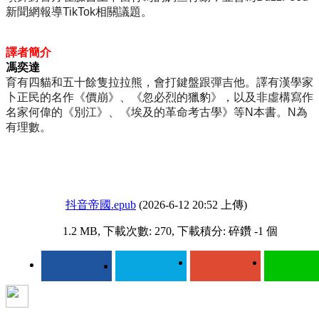
新聞網報導TikTok相關議題。
譯者簡介
馮奕達
育有四貓和五十餘隻拉拉熊，會打鍵盤跟彈吉他。譯有漢學家
卜正民的名作《價崩》、《忽必烈的獵豹》，以及非虛構寫作
名家何偉的《別江》、《埃及的革命考古學》等N本書。N為
有理數。
抖音帝國.epub
(2026-6-12 20:52 上傳)
1.2 MB, 下載次數: 270, 下載積分: 碎鑽 -1 個