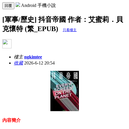
Android 手機小說
回覆
[軍事/歷史] 抖音帝國 作者：艾蜜莉．貝
克懷特 (繁_EPUB)
只看樓主
樓主
ngkimtee
收藏
2026-6-12 20:54
內容簡介