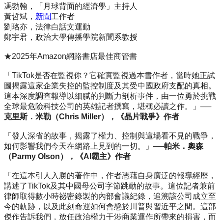
馮勃翰，「月球背面的經濟學」主持人
黃哲斌，
新聞
工作者
劉珞亦，法律白話文運動
鄭宇君，政治大學傳播學院新聞系教授
★2025年Amazon網路書店最佳商管書
「TikTok是否在監視你？它確實監視過本書作者，當時她正試
圖揭露這家企業失控的監控制度及其受中國政府支配的真相。
這本深度調查報導以細膩的判斷力剖析事件，由一位勇於挑戰
全球最危險科技公司的英雄記者撰寫，堪稱必讀之作。」──
克里斯．米勒（
Chris Miller
），《晶片戰爭》作者
「發人深省的故事，揭露了權力、控制與這場看不見的戰爭，
如何影響我們今天在網路上見到的一切。」──
帕米．奧森
（
Parmy Olson
），《
AI
霸主》作者
「在這本引人入勝的著作中，作者憑藉自身廣泛的報導經歷，
講述了TikTok及其中國母公司字節跳動的故事。這位記者兼前
律師取得數小時祕密錄製的內部會議紀錄，追溯該公司成立至
今的軌跡，以及此刻命運如何會懸於川普與習近平之間。這部
傑作告訴我們，放任政治權力干涉商業運作所帶來的損害，而