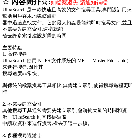
☆ 內容簡介☆:
如檔案遺失,請通知補檔
UltraSearch 是一款快速且高效的文件搜尋工具,專門設計用來
幫助用戶在本地磁碟驅動
器中迅速查找文件。它的最大特點是能夠即時搜尋文件,並且
不需要先建立索引,這樣就能
省去許多索引建設所需的時間。
主要特點：
1. 高速搜尋
UltraSearch 使用 NTFS 文件系統的 MFT（Master File Table）
來進行搜尋,因此其
搜尋速度非常快。
與傳統的檔案搜尋工具相比,無需建立索引,使得搜尋過程更即
時。
2. 不需要建立索引
其他搜尋工具通常需要先建立索引,會消耗大量的時間和資
源。UltraSearch 則直接從磁碟
中讀取資料來進行搜尋,省去了這一步驟。
3. 多種搜尋過濾器