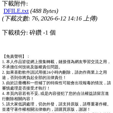
下載附件:
DFILE.txt
(488 Bytes)
(下載次數: 76, 2026-6-12 14:16 上傳)
下載積分: 碎鑽 -1 個
【免責聲明】：
1. 本人作品皆從網上搜集轉載，鏈接僅為網友學習交流之用，
不承擔任何技術及版權責任問題。
2. 如果喜歡軟件請試用後24小時內刪除，請勿作商業上之用
途，否則你將負起全部的法律責任！
3. 由於註冊機和一些補丁的特殊性可能會出現報毒的情況，請
審慎處理是否接受才執行！
4. 本頁內容若有不妥, 或是內容侵犯了您的合法權益請留言進
行刪除相關內容！
5. 請大家低調處理，切勿外發，請支持原版，請尊重著作權。
並遵守著作權相關法律條約，請購買原版，謝謝！