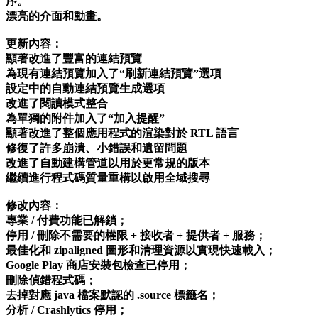
序。
漂亮的介面和動畫。
更新內容：
顯著改進了豐富的連結預覽
為現有連結預覽加入了“刷新連結預覽”選項
設定中的自動連結預覽生成選項
改進了閱讀模式整合
為單獨的附件加入了“加入提醒”
顯著改進了整個應用程式的渲染對於 RTL 語言
修復了許多崩潰、小錯誤和遺留問題
改進了自動建構管道以用於更常規的版本
繼續進行程式碼質量重構以啟用全域搜尋
修改內容：
專業 / 付費功能已解鎖；
停用 / 刪除不需要的權限 + 接收者 + 提供者 + 服務；
最佳化和 zipaligned 圖形和清理資源以實現快速載入；
Google Play 商店安裝包檢查已停用；
刪除偵錯程式碼；
去掉對應 java 檔案默認的 .source 標籤名；
分析 / Crashlytics 停用；