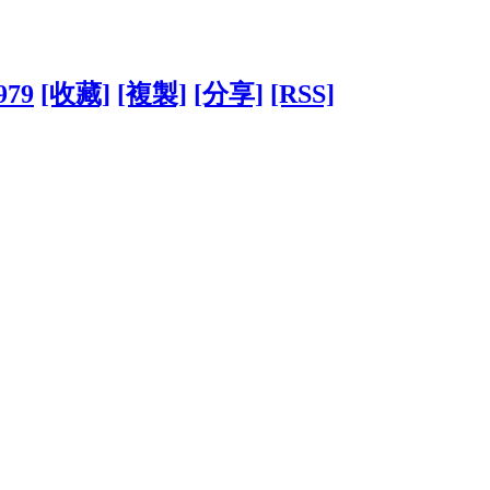
979
[收藏]
[複製]
[分享]
[RSS]