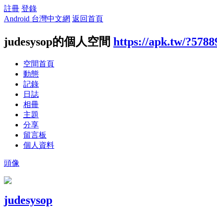
註冊
登錄
Android 台灣中文網
返回首頁
judesysop的個人空間
https://apk.tw/?5788
空間首頁
動態
記錄
日誌
相冊
主題
分享
留言板
個人資料
頭像
judesysop