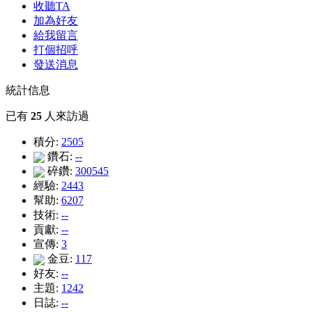
收聽TA
加為好友
給我留言
打個招呼
發送消息
統計信息
已有
25
人來訪過
積分:
2505
鑽石:
--
碎鑽:
300545
經驗:
2443
幫助:
6207
技術:
--
貢獻:
--
宣傳:
3
金豆:
117
好友:
--
主題:
1242
日誌:
--