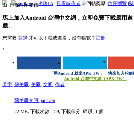
Softbaby
|
收聽TA
|
只看該作者
|
倒序瀏覽
|
閱
由 手機網頁 發佈
馬上加入Android 台灣中文網，立即免費下載應用遊
戲。
您需要
登錄
才可以下載或查看，沒有帳號？
註冊
x
「用Android 就來APK.TW」，快來加入粉
Android 台灣中文網（APK.TW）
吳宇
,
蘇美爾
,
美爾
,
文明
,
作者
登錄/註冊後可看大圖
蘇美爾文明.part1.rar
22 MB, 下載次數: 159, 下載積分: 碎鑽 -1 個