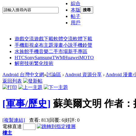
綜合
本版
搜尋
帖子
用戶
遊戲交流
遊戲下載
軟體交流
軟體下載
手機影視
桌布主題
漫畫小說
手機鈴聲
水族館
手機音樂
二手市場
新手專區
HTC
Sony
Samsung
TWM
Huawei
MOTO
解密技術
繁化技術
Android 台灣中文網
»
討論區
›
Android 資源分享
›
Android 漫
返回列表
[軍事/歷史]
蘇美爾文明 作者：拱
[複製連結]
查看:
813
|
回覆:
6
|
好評:
0
電梯直達
樓主