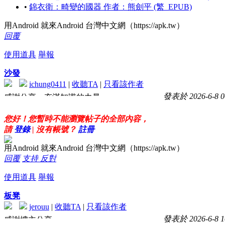
•
錦衣衛：畸變的國器 作者：熊劍平 (繁_EPUB)
用Android 就來Android 台灣中文網（https://apk.tw）
回覆
使用道具
舉報
沙發
ichung0411
|
收聽TA
|
只看該作者
發表於 2026-6-8 0
感謝分享，充滿知識的力量
感恩囉
您好！您暫時不能瀏覽帖子的全部內容，
請
登錄
| 沒有帳號？
註冊
用Android 就來Android 台灣中文網（https://apk.tw）
回覆
支持
反對
使用道具
舉報
板凳
jerouu
|
收聽TA
|
只看該作者
發表於 2026-6-8 1
感謝樓主分享