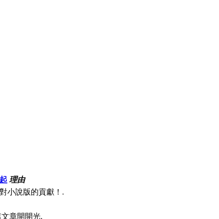
起
理由
對小說版的貢獻！.
文章開開光.