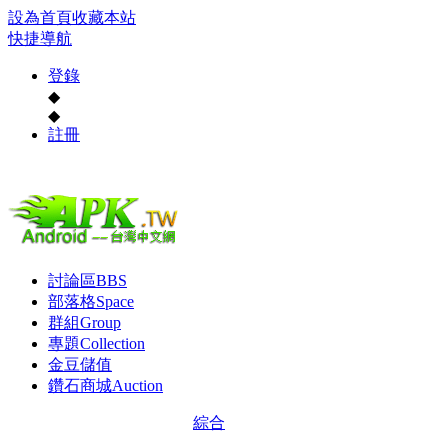
設為首頁
收藏本站
快捷導航
登錄
◆
◆
註冊
討論區
BBS
部落格
Space
群組
Group
專題
Collection
金豆儲值
鑽石商城
Auction
綜合