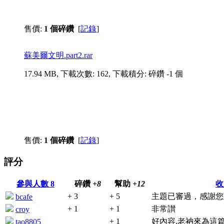
售價:
1 個碎鑽
[
記錄
]
蘇美爾文明.part2.rar
17.94 MB, 下載次數: 162, 下載積分: 碎鑽 -1 個
售價:
1 個碎鑽
[
記錄
]
評分
參與人數
8
碎鑽
+8
幫助
+12
收
+ 3
+ 5
主題已審過，感謝您
bcafe
+ 1
+ 1
非常讃
croy
+ 1
好內容,老衲來為這篇
tao8805