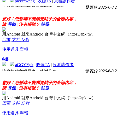
jackccweng
|
收聽TA
|
只看該作者
發表於 2026-6-8 2
兩河流域的文明是要來學的，感謝
您好！您暫時不能瀏覽帖子的全部內容，
請
登錄
| 沒有帳號？
註冊
用Android 就來Android 台灣中文網（https://apk.tw）
回覆
支持
反對
使用道具
舉報
6
樓
aGGYYpk
|
收聽TA
|
只看該作者
發表於 2026-6-8 2
這麼棒的文明歷史，感謝分享
您好！您暫時不能瀏覽帖子的全部內容，
請
登錄
| 沒有帳號？
註冊
用Android 就來Android 台灣中文網（https://apk.tw）
回覆
支持
反對
使用道具
舉報