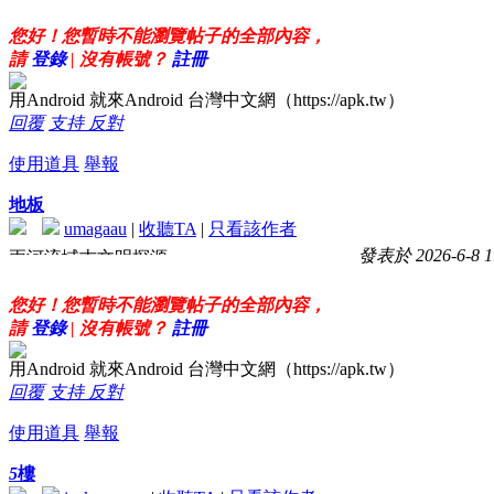
將較少被大眾熟悉的蘇美爾歷史，以清晰易
懂的方式呈現
您好！您暫時不能瀏覽帖子的全部內容，
請
登錄
| 沒有帳號？
註冊
用Android 就來Android 台灣中文網（https://apk.tw）
回覆
支持
反對
使用道具
舉報
地板
umagaau
|
收聽TA
|
只看該作者
發表於 2026-6-8 1
兩河流域古文明探源
這是歷史愛好者必收好書
您好！您暫時不能瀏覽帖子的全部內容，
請
登錄
| 沒有帳號？
註冊
用Android 就來Android 台灣中文網（https://apk.tw）
回覆
支持
反對
使用道具
舉報
5
樓