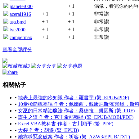
+ 1
偶像，看完你的內容
planeter000
+ 1
+ 1
非常讃
aceral1916
+ 1
+ 1
非常讃
asa.bmd
+ 1
+ 1
非常讃
tyc2000
+ 1
+ 1
非常讃
campermax
查看全部評分
收藏
3
分享
專題
相關帖子
•
地表上最強的冷知識 作者：羅書宇 (繁_EPUB/PDF)
•
10堂極簡概率課 作者：佩爾西．戴康尼斯/布賴恩．斯科姆斯 
•
女巫的日常精油魔法 作者：桑德拉．凱因斯 (繁_PDF)
•
謀生之道 作者：克里希那穆提 (繁_EPUB/MOBI/PDF)
•
Excel VBA教科書 作者：古川順平 (繁_PDF)
•
大裂 作者：胡遷 (繁_EPUB)
•
她靠噬惡念破案 作者：祈容 (繁_AZW3/EPUB/TXT)