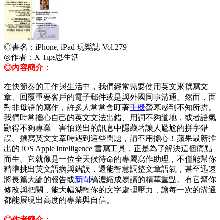
◎書名：
iPhone, iPad 玩樂誌 Vol.279
◎作者：X Tips思生活
◎內容簡介：
在快節奏的工作與生活中，我們經常需要使用英文來撰寫文
章、回覆重要客戶的電子郵件或是與外國同事溝通。然而，面
對非母語的寫作，許多人常常會盯著
手機
螢幕感到不知所措。
我們時常擔心自己的英文文法出錯、用詞不夠道地，或者語氣
顯得不夠專業，害怕送出的訊息中隱藏著讓人尷尬的拼字錯
誤。撰寫英文文章時遇到這些問題，請不用擔心！蘋果最新推
出的 iOS Apple Intelligence 書寫工具，正是為了解決這個痛點
而生。它就像是一位全天候待命的專屬寫作助理，不僅能幫你
精準挑出英文語病與錯誤，還能智慧調整文章語氣，甚至迅速
將長篇大論的報告或
新聞
稿濃縮成易讀的精華重點。有它幫你
修改與把關，能大幅減輕你的文字處理壓力，讓每一次的溝通
都能展現出高度的專業與自信。
◎作者簡介：