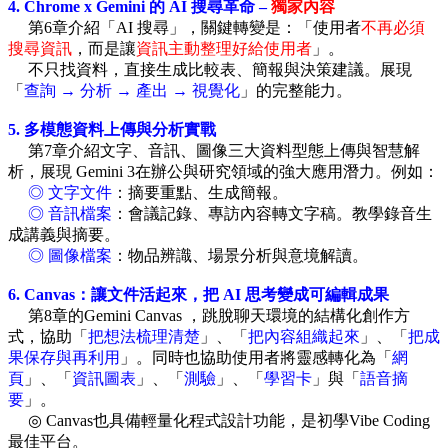
4. Chrome x Gemini 的 AI 搜尋革命 –
獨家內容
第6章介紹「AI 搜尋」，關鍵轉變是：「使用者
不再必須
搜尋資訊
，而是讓
資訊主動整理好給使用者
」。
不只找資料，直接生成比較表、簡報與決策建議。展現
「
查詢 → 分析 → 產出 → 視覺化
」的完整能力。
5. 多模態資料上傳與分析實戰
第7章介紹文字、音訊、圖像三大資料型態上傳與智慧解
析，展現 Gemini 3在辦公與研究領域的強大應用潛力。例如：
◎ 文字文件
：摘要重點、生成簡報。
◎ 音訊檔案
：會議記錄、專訪內容轉文字稿。教學錄音生
成講義與摘要。
◎ 圖像檔案
：物品辨識、場景分析與意境解讀。
6. Canvas：讓文件活起來，把 AI 思考變成可編輯成果
第8章的Gemini Canvas ，跳脫聊天環境的結構化創作方
式，協助「
把想法梳理清楚
」、「
把內容組織起來
」、「
把成
果保存與再利用
」。同時也協助使用者將靈感轉化為「
網
頁
」、「
資訊圖表
」、「
測驗
」、「
學習卡
」與「
語音摘
要
」。
◎ Canvas也具備輕量化程式設計功能，是初學Vibe Coding
最佳平台。