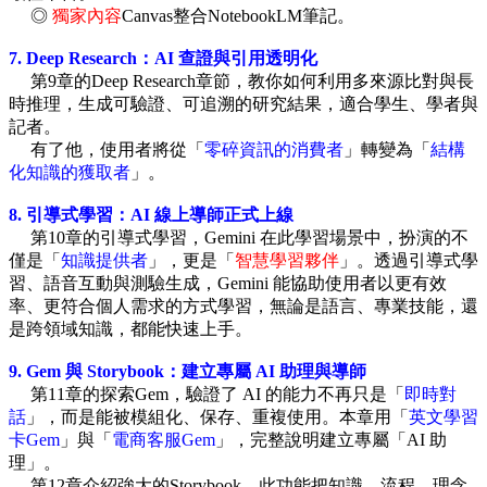
◎
獨家內容
Canvas整合NotebookLM筆記。
7. Deep Research：AI 查證與引用透明化
第9章的Deep Research章節，教你如何利用多來源比對與長
時推理，生成可驗證、可追溯的研究結果，適合學生、學者與
記者。
有了他，使用者將從「
零碎資訊的消費者
」轉變為「
結構
化知識的獲取者
」。
8. 引導式學習：AI 線上導師正式上線
第10章的引導式學習，Gemini 在此學習場景中，扮演的不
僅是「
知識提供者
」，更是「
智慧學習夥伴
」。透過引導式學
習、語音互動與測驗生成，Gemini 能協助使用者以更有效
率、更符合個人需求的方式學習，無論是語言、專業技能，還
是跨領域知識，都能快速上手。
9. Gem 與 Storybook：建立專屬 AI 助理與導師
第11章的探索Gem，驗證了 AI 的能力不再只是「
即時對
話
」，而是能被模組化、保存、重複使用。本章用「
英文學習
卡Gem
」與「
電商客服Gem
」，完整說明建立專屬「AI 助
理」。
第12章介紹強大的Storybook，此功能把知識、流程、理念