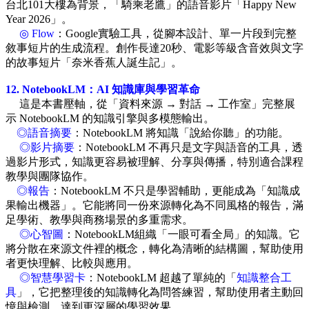
台北101大樓為背景，「騎乘老鷹」的語音影片「Happy New
Year 2026」。
◎ Flow
：Google實驗工具，從腳本設計、單一片段到完整
敘事短片的生成流程。創作長達20秒、電影等級含音效與文字
的故事短片「奈米香蕉人誕生記」。
12. NotebookLM：AI 知識庫與學習革命
這是本書壓軸，從「資料來源 → 對話 → 工作室」完整展
示 NotebookLM 的知識引擎與多模態輸出。
◎語音摘要
：NotebookLM 將知識「說給你聽」的功能。
◎影片摘要
：NotebookLM 不再只是文字與語音的工具，透
過影片形式，知識更容易被理解、分享與傳播，特別適合課程
教學與團隊協作。
◎報告
：NotebookLM 不只是學習輔助，更能成為「知識成
果輸出機器」。它能將同一份來源轉化為不同風格的報告，滿
足學術、教學與商務場景的多重需求。
◎心智圖
：NotebookLM組織「一眼可看全局」的知識。它
將分散在來源文件裡的概念，轉化為清晰的結構圖，幫助使用
者更快理解、比較與應用。
◎智慧學習卡
：NotebookLM 超越了單純的「
知識整合工
具
」，它把整理後的知識轉化為問答練習，幫助使用者主動回
憶與檢測，達到更深層的學習效果。