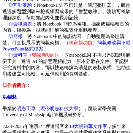
◎互動測驗
：NotebookLM 不再只是「筆記整理器」，而是
透過多題型測驗來檢視學習成果的「智慧教練」。測驗可檢驗
理解深度，幫助知識內化並長期記憶。
◎資訊圖表
：將 Notebook 中較為複雜、抽象或篇幅較長的
內容，轉換為一眼就能理解的視覺化重點整理。
◎簡報
：將 Notebook 中的知識內容，自動整理為條理清
楚、可直接展示的簡報架構。
（
獨家新功能
）簡報修改與下載
PowerPoint格式檔案
。
◎資料表（
獨家新功能
）
：NotebookLM 不再只是閱讀與摘
要工具，透過 AI 的語意理解能力，原本分散在文件、筆記與
研究資料中的內容，得以快速轉換為清楚的表格形式，協助使
用者建立可比較、可延伸應用的資料基礎。
◎作者簡介：
洪錦魁
畢業於
明志工專
（
現今明志科技大學
），跳級留學美國
University of Mississippi計算機系研究所。
2023~2025年連續3年獲選博客來
10大暢銷華文作家
，多年來
唯一電腦書籍作者獲選，也是一位跨越電腦作業系統與科技時