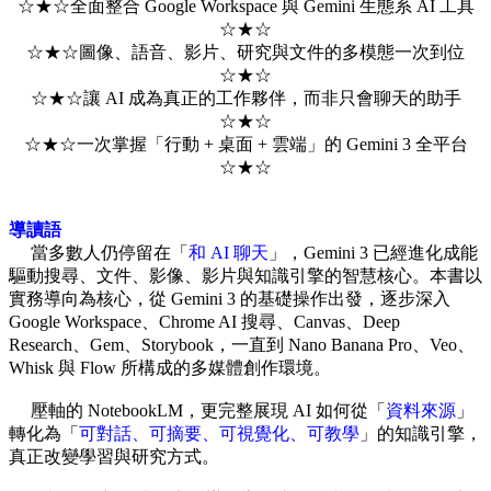
☆★☆全面整合 Google Workspace 與 Gemini 生態系 AI 工具
☆★☆
☆★☆圖像、語音、影片、研究與文件的多模態一次到位
☆★☆
☆★☆讓 AI 成為真正的工作夥伴，而非只會聊天的助手
☆★☆
☆★☆一次掌握「行動 + 桌面 + 雲端」的 Gemini 3 全平台
☆★☆
導讀語
當多數人仍停留在「
和 AI 聊天
」，Gemini 3 已經進化成能
驅動搜尋、文件、影像、影片與知識引擎的智慧核心。本書以
實務導向為核心，從 Gemini 3 的基礎操作出發，逐步深入
Google Workspace、Chrome AI 搜尋、Canvas、Deep
Research、Gem、Storybook，一直到 Nano Banana Pro、Veo、
Whisk 與 Flow 所構成的多媒體創作環境。
壓軸的 NotebookLM，更完整展現 AI 如何從「
資料來源
」
轉化為「
可對話、可摘要、可視覺化、可教學
」的知識引擎，
真正改變學習與研究方式。