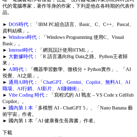
代的電腦專家，著作等身的作家，下列是他在各時期的代表作
品。
►
DOS時代
：「IBM PC組合語言、Basic、C、C++、Pascal、
資料結構」。
►
Windows時代
：「Windows Programming 使用C、Visual
Basic」。
►
Internet時代
：「網頁設計使用HTML」。
►
大數據時代
：「R 語言邁向Big Data之路、Python王者歸
來」。
►
AI時代
：「機器學習數學、微積分 + Python實作」、「AI
視覺、AI之眼」。
►
通用AI時代
：「
ChatGPT、Gemini、Copilot、無料AI、AI
職場、AI行銷、AI影片、AI賺錢術
」。
►
Vibe Coding 時代
：「寫程式的 AI 戰友 – VS Code x GitHub
Copilot」。
►
國內第 1 本
「多模態 AI - ChatGPT 5」、「Nano Banana 藝
術宇宙」作者。
► 國內第 1 本「AI 健康養生長壽書」作者。
下載