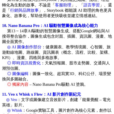
轉化為生動的故事。不論是「
客服助理
」、「
語言學習
」、還
是「
行銷與品牌故事
」，Storybook 都能讓 AI 助理的角色更具
象化、故事化，幫助使用者更快吸收並建立情感連結。
10. Nano Banana Pro：AI 驅動智慧圖像成為核心能力
第13 ~ 14章AI驅動的智慧圖像生成、搭配Google網站與AI
搜尋整合協作，圖像生成包含封面、插圖、資訊圖、漫畫、地
圖全面實作。
◎ AI 圖像創作部分
：健康圖表、教學情境圖、心智圖、旅
遊動線地圖、路線圖、資訊圖表（概念、流程、比較、架構、
KPI）、漫畫、四格與多格故事。
◎ 即時資訊視覺化
：天氣預報圖、股市走勢圖、交通與人
潮預估圖。
◎ 圖像編輯
：圖像一致化、超寫實3D、科幻公仔、場景變
換與多圖融合。
◎ 獨家內容
– Nano Banana Pro驅動 AI 塗鴉。
11. Veo x Whisk x Flow：AI 影片創作新紀元
◎ Veo
：文字或圖像建立音效影片，創建「能量覺醒 – 電光
英雄」影片。
◎ Whisk
：Google實驗工具，圖片創作為核心元素，創作以