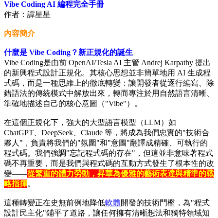
Vibe Coding AI 編程完全手冊
作者：譚星星
內容簡介
什麼是 Vibe Coding？新正規化的誕生
Vibe Coding是由前 OpenAI/Tesla AI 主管 Andrej Karpathy 提出
的新興程式設計正規化。其核心思想並非簡單地用 AI 生成程
式碼，而是一種思維上的徹底轉變：讓開發者從逐行編寫、除
錯語法的傳統模式中解放出來，轉而專注於用自然語言清晰、
準確地描述自己的核心意圖（"Vibe"）。
在這個正規化下，強大的大型語言模型（LLM）如
ChatGPT、DeepSeek、Claude 等，將成為我們忠實的"技術合
夥人"，負責將我們的"氛圍"和"意圖"翻譯成精確、可執行的
程式碼。我們強調"忘記程式碼的存在"，但這並非意味著程式
碼不再重要，而是我們與程式碼的互動方式發生了根本性的改
變——
從繁重的體力勞動，昇華為優雅的藝術表達與精準的戰
略指揮
。
這種轉變正在史無前例地降低
軟體
開發的技術門檻，為"程式
設計民主化"鋪平了道路，讓任何擁有清晰想法和獨特領域知