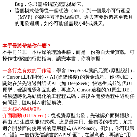
Bug，你只需將錯誤資訊拋給它。
這個模式使得從一個想法（Idea）到一個最小可行產品
（MVP）的路徑被指數級縮短。過去需要數週甚至數月
的開發週期，如今可能僅需幾小時或幾天。
本手冊將帶給你什麼？
本手冊並非一本枯燥的理論書籍，而是一份源自大量實戰、可
操作性極強的行動指南。讀完本書，你將掌握：
一套行之有效的工作流
：學會 DeepSeek/騰訊元寶 (原型設計) -
> Cursor (工程開發) -> AI (除錯修復) 的黃金流程。你將明白，
關鍵在於先透過對話式AI（如 DeepSeek）快速生成並迭代UI
原型，確認視覺和互動後，再進入 Cursor 這樣的AI原生IDE，
將原型轉化為結構化的工程程式碼，最後在開發過程中遇到任
何問題，隨時與AI對話解決。
三大核心驅動模型：
介面驅動 (UI Driven)
：從視覺原型出發，先確認介面與體驗，
再由 AI 生成功能程式碼。這是最常用、最穩妥的模式，尤其
適合開發面向使用者的應用程式 (APP/SaaS)。例如，你可以讓
AI"設計一個仿微信讀書的APP介面"，在滿意後，再讓它"用