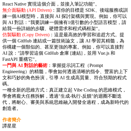
React Native 實現這個介面，並接入筆記功能"。
無介面驅動 (API Driven)
：當你的目標是 SDK、後端服務或訓
練一個AI模型時，直接與 AI 探討架構與實現。例如，你可以
與 AI 對話："我要訓練一個擁有1億引數的小型語言模型，請
給我一份詳細的步驟、硬體需求和程式碼框架"。
仿製驅動 (Copy Driven)
：這是最高效的學習和追趕方式。提
供一個 GitHub 連結或一篇技術論文，讓 AI 學習其精髓，為
你構建一個類似的、甚至更強的專案。例如，你可以直接對
AI 說："請學習這個 GitHub 倉庫 [連結]，並用 Vue.js 和
FastAPI 重構它"。
一門與 AI 對話的藝術
：掌握提示詞工程（Prompt
Engineering）的精髓，學會如何透過清晰的指令、豐富的上下
文和巧妙的角色扮演，引導 AI 生成高質量、符合預期的程式
碼。
一種全新的思維方式：真正建立起 Vibe Coding 的思維模式，
學會將龐大任務拆解，透過"生成-執行-反饋"的迴圈不斷迭
代，將耐心、審美與系統思維融入開發全過程，成為新時代的
創造者。
作者簡介
譚星星