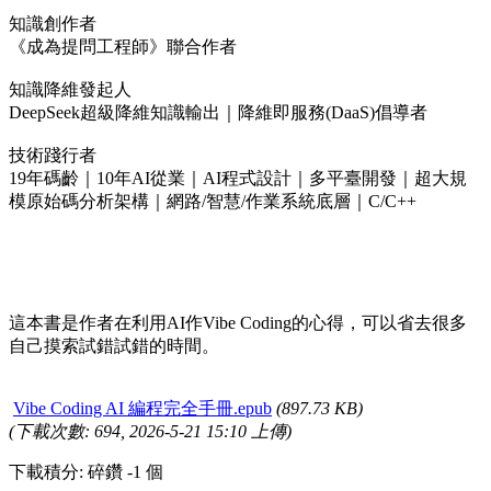
知識創作者
《成為提問工程師》聯合作者
知識降維發起人
DeepSeek超級降維知識輸出｜降維即服務(DaaS)倡導者
技術踐行者
19年碼齡｜10年AI從業｜AI程式設計｜多平臺開發｜超大規
模原始碼分析架構｜網路/智慧/作業系統底層｜C/C++
這本書是作者在利用AI作Vibe Coding的心得，可以省去很多
自己摸索試錯試錯的時間。
Vibe Coding AI 編程完全手冊.epub
(897.73 KB)
(下載次數: 694, 2026-5-21 15:10 上傳)
下載積分: 碎鑽 -1 個