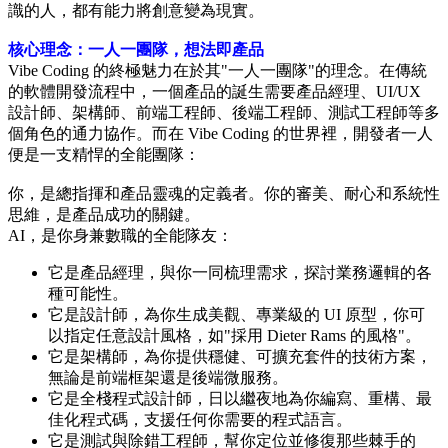
識的人，都有能力將創意變為現實。
核心理念：一人一團隊，想法即產品
Vibe Coding 的終極魅力在於其"一人一團隊"的理念。在傳統
的軟體開發流程中，一個產品的誕生需要產品經理、UI/UX
設計師、架構師、前端工程師、後端工程師、測試工程師等多
個角色的通力協作。而在 Vibe Coding 的世界裡，開發者一人
便是一支精悍的全能團隊：
你，是總指揮和產品靈魂的定義者。你的審美、耐心和系統性
思維，是產品成功的關鍵。
AI，是你身兼數職的全能隊友：
它是產品經理，與你一同梳理需求，探討業務邏輯的各
種可能性。
它是設計師，為你生成美觀、專業級的 UI 原型，你可
以指定任意設計風格，如"採用 Dieter Rams 的風格"。
它是架構師，為你提供穩健、可擴充套件的技術方案，
無論是前端框架還是後端微服務。
它是全棧程式設計師，日以繼夜地為你編寫、重構、最
佳化程式碼，支援任何你需要的程式語言。
它是測試與除錯工程師，幫你定位並修復那些棘手的