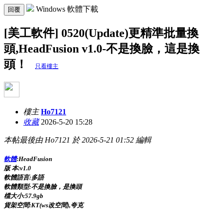
Windows 軟體下載
回覆
[美工軟件] 0520(Update)更精準批量換
頭,HeadFusion v1.0-不是換臉，這是換
頭！
只看樓主
樓主
Ho7121
收藏
2026-5-20 15:28
本帖最後由 Ho7121 於 2026-5-21 01:52 編輯
軟體
:HeadFusion
版 本:v1.0
軟體語言:多語
軟體類型:不是換臉，是換頭
檔大小:57.9gb
貨架空間:KT(ws改空間),夸克