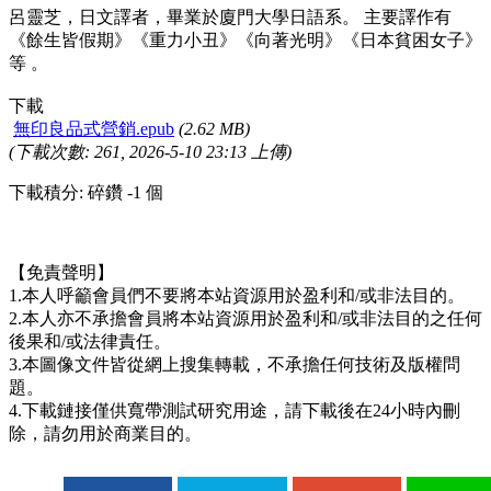
呂靈芝，日文譯者，畢業於廈門大學日語系。 主要譯作有
《餘生皆假期》《重力小丑》《向著光明》《日本貧困女子》
等 。
下載
無印良品式營銷.epub
(2.62 MB)
(下載次數: 261, 2026-5-10 23:13 上傳)
下載積分: 碎鑽 -1 個
【免責聲明】
1.本人呼籲會員們不要將本站資源用於盈利和/或非法目的。
2.本人亦不承擔會員將本站資源用於盈利和/或非法目的之任何
後果和/或法律責任。
3.本圖像文件皆從網上搜集轉載，不承擔任何技術及版權問
題。
4.下載鏈接僅供寬帶測試研究用途，請下載後在24小時內刪
除，請勿用於商業目的。