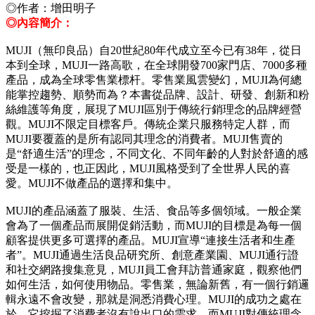
◎作者：
增田明子
◎內容簡介：
MUJI（無印良品）自20世紀80年代成立至今已有38年，從日
本到全球，MUJI一路高歌，在全球開發700家門店、7000多種
產品，成為全球零售業標杆。零售業風雲變幻，MUJI為何總
能掌控趨勢、順勢而為？本書從品牌、設計、研發、創新和粉
絲維護等角度，展現了MUJI區別于傳統行銷理念的品牌經營
觀。MUJI不限定目標客戶。傳統企業只服務特定人群，而
MUJI要覆蓋的是所有認同其理念的消費者。MUJI售賣的
是“舒適生活”的理念，不同文化、不同年齡的人對於舒適的感
受是一樣的，也正因此，MUJI風格受到了全世界人民的喜
愛。MUJI不做產品的選擇和集中。
MUJI的產品涵蓋了服裝、生活、食品等多個領域。一般企業
會為了一個產品而展開促銷活動，而MUJI的目標是為每一個
顧客提供更多可選擇的產品。MUJI宣導“連接生活者和生產
者”。MUJI通過生活良品研究所、創意產業園、MUJI通行證
和社交網路搜集意見，MUJI員工會拜訪普通家庭，觀察他們
如何生活，如何使用物品。零售業，無論新舊，有一個行銷邏
輯永遠不會改變，那就是洞悉消費心理。MUJI的成功之處在
於，它挖掘了消費者沒有說出口的需求。而MUJI對傳統理念