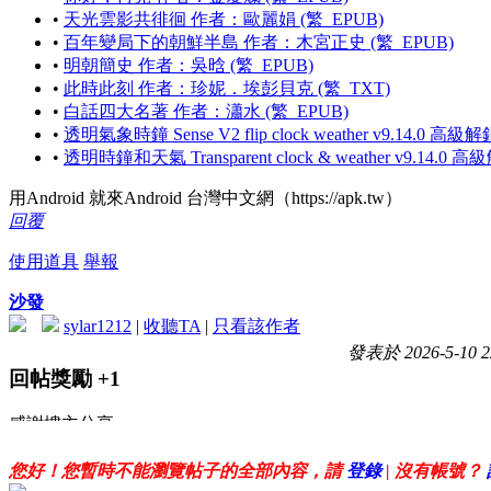
•
天光雲影共徘徊 作者：歐麗娟 (繁_EPUB)
•
百年變局下的朝鮮半島 作者：木宮正史 (繁_EPUB)
•
明朝簡史 作者：吳晗 (繁_EPUB)
•
此時此刻 作者：珍妮．埃彭貝克 (繁_TXT)
•
白話四大名著 作者：瀟水 (繁_EPUB)
•
透明氣象時鐘 Sense V2 flip clock weather v9.14.0 高級
•
透明時鐘和天氣 Transparent clock & weather v9.14.0 
用Android 就來Android 台灣中文網（https://apk.tw）
回覆
使用道具
舉報
沙發
sylar1212
|
收聽TA
|
只看該作者
發表於 2026-5-10 2
回帖獎勵
+1
感謝樓主分享
好人一世平安
您好！您暫時不能瀏覽帖子的全部內容，請
登錄
| 沒有帳號？