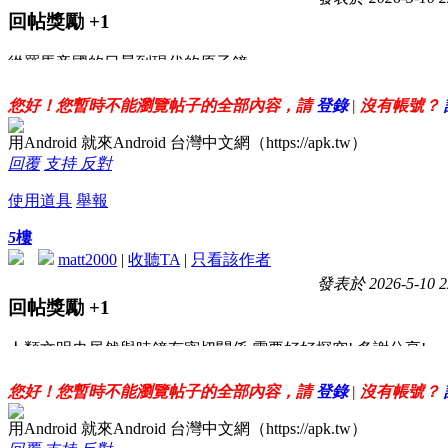
回帖獎勵
+1
從羅馬帝國的日晷到現代的原子鐘
揭示時間如何被當作統治、信仰、資本擴張與戰爭的工具
感謝樓主分享
您好！您暫時不能瀏覽帖子的全部內容，請
登錄
| 沒有帳號？
用Android 就來Android 台灣中文網（https://apk.tw）
回覆
支持
反對
使用道具
舉報
5
樓
matt2000
|
收聽TA
|
只看該作者
發表於 2026-5-10 2
回帖獎勵
+1
人類文明史居然與時鐘有密切關係,需要好好探究! 多謝分享!
您好！您暫時不能瀏覽帖子的全部內容，請
登錄
| 沒有帳號？
用Android 就來Android 台灣中文網（https://apk.tw）