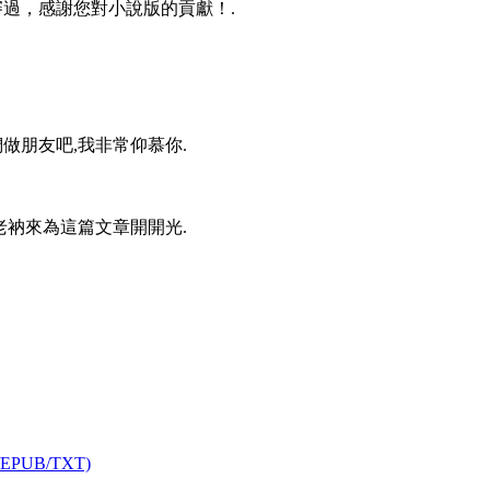
審過，感謝您對小說版的貢獻！.
做朋友吧,我非常仰慕你.
老衲來為這篇文章開開光.
UB/TXT)