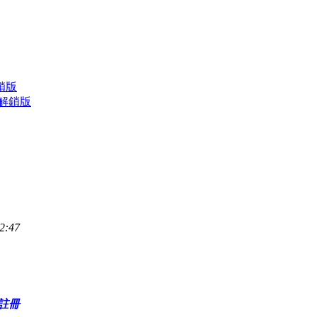
解鎖版
高級解鎖版
2:47
註冊