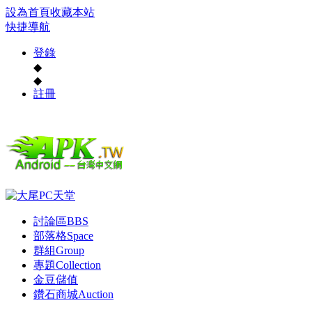
設為首頁
收藏本站
快捷導航
登錄
◆
◆
註冊
討論區
BBS
部落格
Space
群組
Group
專題
Collection
金豆儲值
鑽石商城
Auction