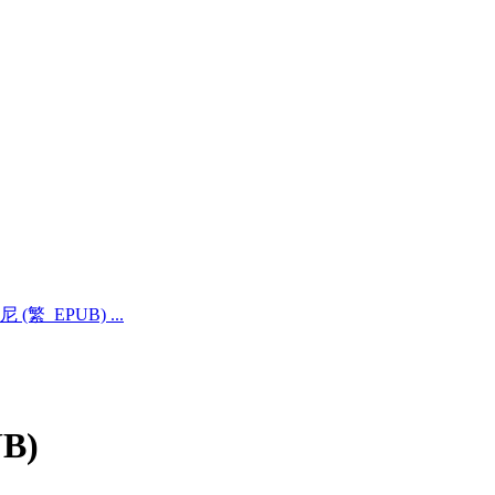
_EPUB) ...
B)