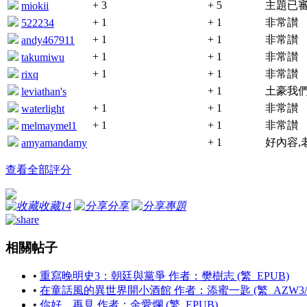
+ 3
+ 5
主題已
miokii
+ 1
+ 1
非常讃
522234
+ 1
+ 1
非常讃
andy467911
+ 1
+ 1
非常讃
takumiwu
+ 1
+ 1
非常讃
rixq
+ 1
土豪我們
leviathan's
+ 1
+ 1
非常讃
waterlight
+ 1
+ 1
非常讃
melmaymel1
+ 1
好內容,
amyamandamy
查看全部評分
收藏
14
分享
專題
相關帖子
•
重寫晚明史3：朝廷與黨爭 作者：樊樹志 (繁_EPUB)
•
在童話風的異世界開小酒館 作者：添蜜一匙 (繁_AZW3/EP
•
你好，再見 作者：金愛爛 (繁_EPUB)