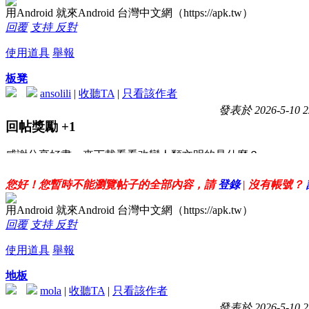
用Android 就來Android 台灣中文網（https://apk.tw）
回覆
支持
反對
使用道具
舉報
板凳
ansolili
|
收聽TA
|
只看該作者
發表於 2026-5-10 2
回帖獎勵
+1
感謝分享好書，來下載看看改變人類文明的是什麼？
您好！您暫時不能瀏覽帖子的全部內容，請
登錄
| 沒有帳號？
用Android 就來Android 台灣中文網（https://apk.tw）
回覆
支持
反對
使用道具
舉報
地板
mola
|
收聽TA
|
只看該作者
發表於 2026-5-10 2