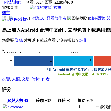
[複製連結]
查看:
6224
|
回覆:
222
|
好評:
0
電梯直達
樓主
hiro1130
|
收聽TA
|
只看該作者
|
倒序瀏覽
|
閱
馬上加入Android 台灣中文網，立即免費下載應用
您需要
登錄
才可以下載或查看，沒有帳號？
註冊
x
本帖最後由 hiro1130 於 2026-5-15 10:45 編輯
「用Android 就來APK.TW」，快來加入
Android 台灣中文網（APK.TW）
改變
,
人類
,
文明
,
時鐘
,
作者
登錄/註冊後可看大圖
評分
參與人數
45
碎鑽
+37
經驗
+1
幫助
+49
+ 1
土豪我們
alexchow