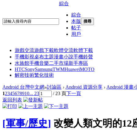
綜合
綜合
本版
搜尋
帖子
用戶
遊戲交流
遊戲下載
軟體交流
軟體下載
手機影視
桌布主題
漫畫小說
手機鈴聲
水族館
手機音樂
二手市場
新手專區
HTC
Sony
Samsung
TWM
Huawei
MOTO
解密技術
繁化技術
Android 台灣中文網
»
討論區
›
Android 資源分享
›
Android 漫
1
2
3
4
5
6
7
8
9
10
... 23
/ 23 頁
下一頁
返回列表
[軍事/歷史]
改變人類文明的12座