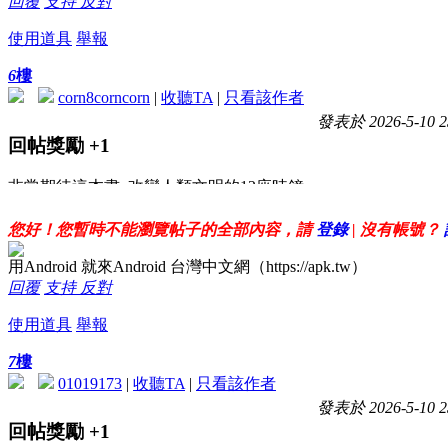
回覆
支持
反對
使用道具
舉報
6
樓
corn8corncorn
|
收聽TA
|
只看該作者
發表於 2026-5-10 2
回帖獎勵
+1
非常期待這本書 改變人類文明的12座時鐘
謝謝大大分享!!!
您好！您暫時不能瀏覽帖子的全部內容，請
登錄
| 沒有帳號？
用Android 就來Android 台灣中文網（https://apk.tw）
回覆
支持
反對
使用道具
舉報
7
樓
01019173
|
收聽TA
|
只看該作者
發表於 2026-5-10 2
回帖獎勵
+1