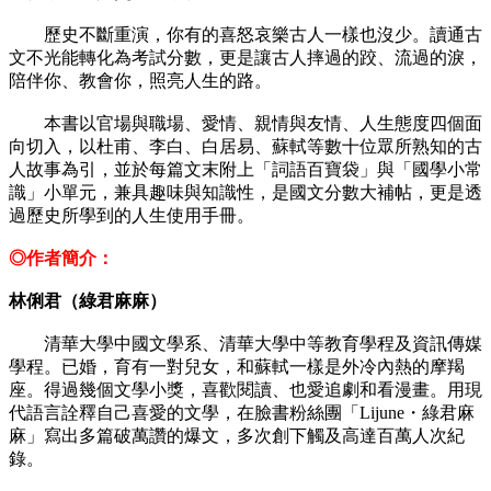
歷史不斷重演，你有的喜怒哀樂古人一樣也沒少。讀通古
文不光能轉化為考試分數，更是讓古人摔過的跤、流過的淚，
陪伴你、教會你，照亮人生的路。
本書以官場與職場、愛情、親情與友情、人生態度四個面
向切入，以杜甫、李白、白居易、蘇軾等數十位眾所熟知的古
人故事為引，並於每篇文末附上「詞語百寶袋」與「國學小常
識」小單元，兼具趣味與知識性，是國文分數大補帖，更是透
過歷史所學到的人生使用手冊。
◎作者簡介：
林俐君（綠君麻麻）
清華大學中國文學系、清華大學中等教育學程及資訊傳媒
學程。已婚，育有一對兒女，和蘇軾一樣是外冷內熱的摩羯
座。得過幾個文學小獎，喜歡閱讀、也愛追劇和看漫畫。用現
代語言詮釋自己喜愛的文學，在臉書粉絲團「Lijune・綠君麻
麻」寫出多篇破萬讚的爆文，多次創下觸及高達百萬人次紀
錄。