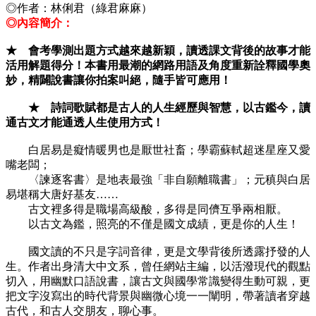
◎作者：
林俐君（綠君麻麻）
◎內容簡介：
★ 會考學測出題方式越來越新穎，讀透課文背後的故事才能
活用解題得分！本書用最潮的網路用語及角度重新詮釋國學奧
妙，精闢說書讓你拍案叫絕，隨手皆可應用！
★ 詩詞歌賦都是古人的人生經歷與智慧，以古鑑今，讀
通古文才能通透人生使用方式！
白居易是癡情暖男也是厭世社畜；學霸蘇軾超迷星座又愛
嘴老闆；
〈諫逐客書〉是地表最強「非自願離職書」；元稹與白居
易堪稱大唐好基友……
古文裡多得是職場高級酸，多得是同儕互爭兩相厭。
以古文為鑑，照亮的不僅是國文成績，更是你的人生！
國文讀的不只是字詞音律，更是文學背後所透露抒發的人
生。作者出身清大中文系，曾任網站主編，以活潑現代的觀點
切入，用幽默口語說書，讓古文與國學常識變得生動可親，更
把文字沒寫出的時代背景與幽微心境一一闡明，帶著讀者穿越
古代，和古人交朋友，聊心事。