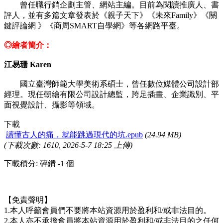
曾任職行銷企劃主管、網站主編。目前為閱讀推廣人、書
評人，並有多篇文章發表於《親子天下》《未來Family》《關
鍵評論網 》《商周SMART自學網》等各網路平臺。
◎繪者簡介：
江易珊 Karen
國立臺灣師範大學美術系碩士，曾任數位媒體公司設計部
經理。現任朝繪有限公司設計總監，跨足插畫、企業識別、平
面視覺設計、攝影等領域。
下載
讀懂古人的痛，就能跳過現代的坑.epub
(24.94 MB)
(下載次數: 1610, 2026-5-7 18:25 上傳)
下載積分: 碎鑽 -1 個
【免責聲明】
1.本人呼籲會員們不要將本站資源用於盈利和/或非法目的。
2.本人亦不承擔會員將本站資源用於盈利和/或非法目的之任何