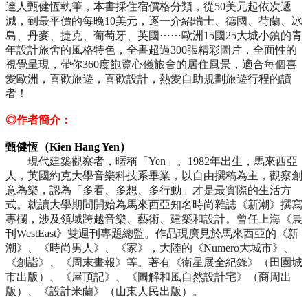
達人甄健恆執筆，本書採住宿價格分類，從50美元起依次遞
減，到最平價的每晚10美元，逐一介紹瑞士、德國、荷蘭、冰
島、丹麥、捷克、葡萄牙、英國⋯⋯歐洲15國25大城小鎮的青
年設計旅舍的風格特色，全書超過300張精彩圖片，全面性的
視覺呈現，帶你360度飽覽心儀旅舍的居住風景，適合每個喜
愛歐洲，喜歡旅遊，喜歡設計，熱愛自助規劃旅遊行程的讀
者！
◎作者簡介：
甄健恆（Kien Hang Yen）
現代建築觀察者，暱稱「Yen」。1982年出生，馬來西亞
人，英國約克大學音樂科技系畢業，以自由撰稿為主，觀察創
意為樂，認為「多看、多想、多行動」才是最實際的生活方
式。就讀大學期間開始為馬來西亞知名時尚雜誌《新潮》撰寫
專欄，涉及領域跨越音樂、藝術、建築和設計。曾任上海《晨
刊WestEast》雙週刊專題總監。作品現廣見於馬來西亞的《新
潮》、《時尚男人》、《家》，大陸的《Numero大城市》、
《創詣》、《周末畫報》等。著有《衛星展全紀錄》（田園城
市出版）、《屋頂記》、《圖解和風自然設計宅》（商周出
版）、《設計米蘭》（山東人民出版）。