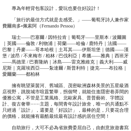
專為年輕背包客設計，愛玩也要住好設計！
「旅行的最佳方式就是去感受。」——葡萄牙詩人兼作家
費爾南多•佩索阿（Fernando Pessoa）
瑞士——巴塞爾 / 因特拉肯｜葡萄牙——里斯本 / 波爾圖
｜英國——倫敦 / 利物浦｜荷蘭——哈倫 / 鹿特丹｜法國——
巴黎｜丹麥——哥本哈根｜土耳其——伊斯坦堡｜德國——漢
堡 / 波昂 / 不來梅市 / 柏林 / 巴伐利亞｜希臘——雅典｜西班牙
——馬德里 / 巴賽隆納｜冰島——雷克雅維克｜義大利——威
尼斯｜克羅埃西亞——紮達爾 / 斯普利特｜捷克——布拉格｜
愛爾蘭——都柏林
擁有眺望萊茵河、舊城區、茂密歐洲森林美景的五星級酒
店視野，跳脫城市喧囂繁華，拐個彎，就能住進隱密巷弄間的
優雅公寓，不管是工業風格、北歐家具、普普藝術、字體設
計、復古奢華⋯⋯主題，每間青年設計旅舍，唯一的共通點不
只經過「設計」，還要是「好設計」，最棒的是，只要花合理
的價格，就能擁有最酷最炫最有設計感的居住空間！
自助旅行，大可不必為省旅費委屈自己，由創意旅遊書寫