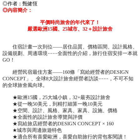
◎作者：甄健恆
◎內容簡介：
平價時尚旅舍的年代來了！
嚴選歐洲15國、25城市、32＋設計旅舍
住宿計畫一次到位——居住品質、價格區間、設計風格、
設備規劃、周邊環境⋯⋯全面性的介紹，旅行住宿安排一本就
GO！
經營民宿最佳方案——160條「寫給經營者的DESIGN
CONCEPT」、全球8大設計旅舍經營者訪談⋯⋯，不可不知
的全球旅舍風向球。
★歐洲15國，25大城小鎮，32+最夯設計旅舍
★從一晚50美元，到精打細算一晚10美元
★空間、設計、風格、家具、家具、設施、價格
★全面性的設計旅舍導覽與評價
★寫給旅店經營者的DESIGN CONCEPT × 160
★城市與周邊旅遊特色
★適合所有喜愛歐洲，喜愛自助旅行的背包客閱讀！