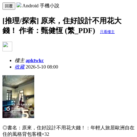
Android 手機小說
回覆
[推理/探索] 原來，住好設計不用花大
錢！ 作者：甄健恆 (繁_PDF)
只看樓主
樓主
apktwkc
收藏
2026-5-10 08:00
◎書名：原來，住好設計不用花大錢！：年輕人旅居歐洲自在
住的風格背包客棧×32