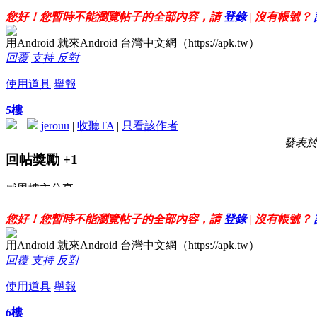
您好！您暫時不能瀏覽帖子的全部內容，請
登錄
| 沒有帳號？
用Android 就來Android 台灣中文網（https://apk.tw）
回覆
支持
反對
使用道具
舉報
5
樓
jerouu
|
收聽TA
|
只看該作者
發表於 2
回帖獎勵
+1
感恩樓主分享
從市集擺攤、商品包裝到品牌風格建立，都以淺顯易懂的方式
您好！您暫時不能瀏覽帖子的全部內容，請
登錄
| 沒有帳號？
用Android 就來Android 台灣中文網（https://apk.tw）
回覆
支持
反對
使用道具
舉報
6
樓