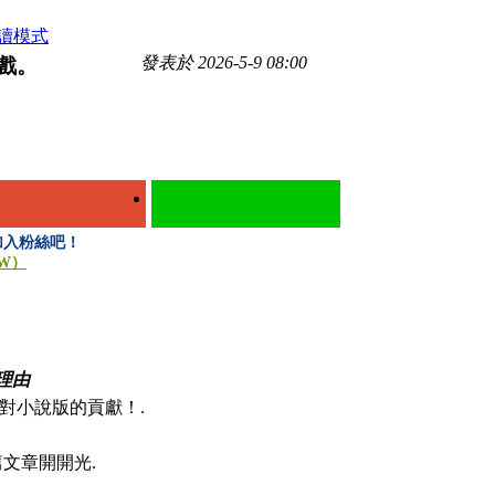
讀模式
發表於 2026-5-9 08:00
遊戲。
來加入粉絲吧！
TW）
理由
對小說版的貢獻！.
文章開開光.