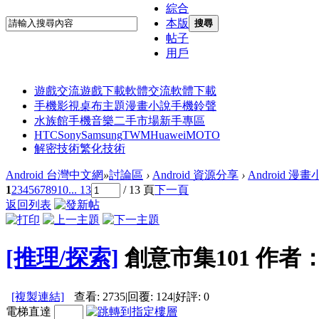
綜合
本版
搜尋
帖子
用戶
遊戲交流
遊戲下載
軟體交流
軟體下載
手機影視
桌布主題
漫畫小說
手機鈴聲
水族館
手機音樂
二手市場
新手專區
HTC
Sony
Samsung
TWM
Huawei
MOTO
解密技術
繁化技術
Android 台灣中文網
»
討論區
›
Android 資源分享
›
Android 漫
1
2
3
4
5
6
7
8
9
10
... 13
/ 13 頁
下一頁
返回列表
[推理/探索]
創意市集101 作者：
[複製連結]
查看:
2735
|
回覆:
124
|
好評:
0
電梯直達