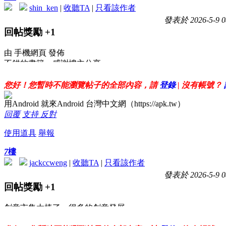
shin_ken
|
收聽TA
|
只看該作者
發表於 2026-5-9 0
回帖獎勵
+1
由 手機網頁 發佈
不錯的書籍，感謝樓主分享
您好！您暫時不能瀏覽帖子的全部內容，請
登錄
| 沒有帳號？
用Android 就來Android 台灣中文網（https://apk.tw）
回覆
支持
反對
使用道具
舉報
7
樓
jackccweng
|
收聽TA
|
只看該作者
發表於 2026-5-9 0
回帖獎勵
+1
創意市集太棒了，很多的創意發展