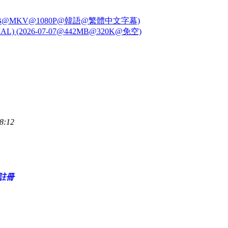
 (WEB@MKV@1080P@韓語@繁體中文字幕)
L) (2026-07-07@442MB@320K@免空)
8:12
註冊