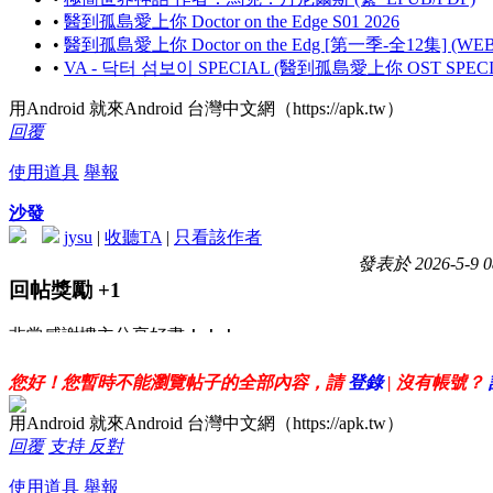
•
醫到孤島愛上你 Doctor on the Edge S01 2026
•
醫到孤島愛上你 Doctor on the Edg [第一季-全12集]
•
VA - 닥터 섬보이 SPECIAL (醫到孤島愛上你 OST SPECIA
用Android 就來Android 台灣中文網（https://apk.tw）
回覆
使用道具
舉報
沙發
jysu
|
收聽TA
|
只看該作者
發表於 2026-5-9 0
回帖獎勵
+1
非常感謝樓主分享好書！！！
您好！您暫時不能瀏覽帖子的全部內容，請
登錄
| 沒有帳號？
用Android 就來Android 台灣中文網（https://apk.tw）
回覆
支持
反對
使用道具
舉報