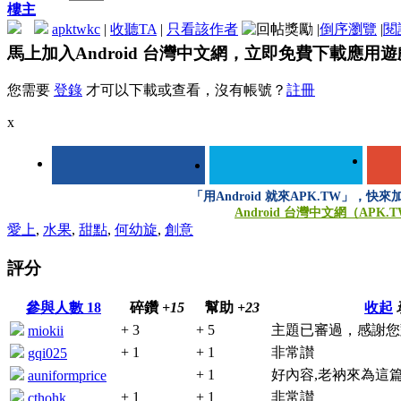
樓主
apktwkc
|
收聽TA
|
只看該作者
|
倒序瀏覽
|
閱
馬上加入Android 台灣中文網，立即免費下載應用
您需要
登錄
才可以下載或查看，沒有帳號？
註冊
x
「用Android 就來APK.TW」，快
Android 台灣中文網（APK.
愛上
,
水果
,
甜點
,
何幼旋
,
創意
登錄/註冊後可看大圖
評分
參與人數
18
碎鑽
+15
幫助
+23
收起
+ 3
+ 5
主題已審過，感謝您
miokii
+ 1
+ 1
非常讃
gqi025
+ 1
好內容,老衲來為這篇
auniformprice
+ 1
+ 1
非常讃
cthohk