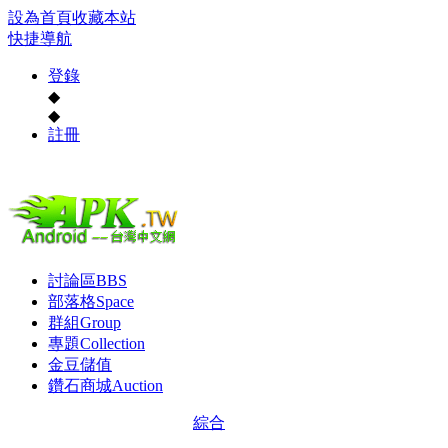
設為首頁
收藏本站
快捷導航
登錄
◆
◆
註冊
討論區
BBS
部落格
Space
群組
Group
專題
Collection
金豆儲值
鑽石商城
Auction
綜合