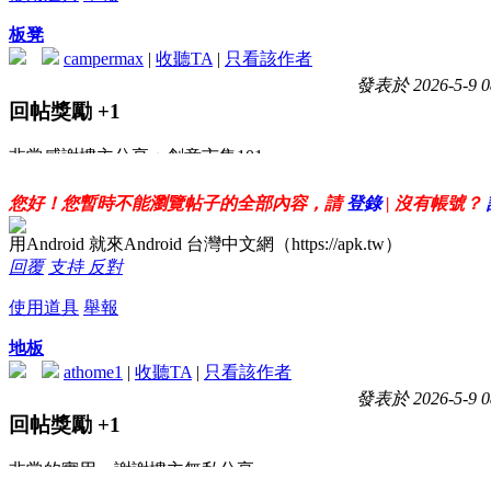
板凳
campermax
|
收聽TA
|
只看該作者
發表於 2026-5-9 0
回帖獎勵
+1
非常感謝樓主分享：創意市集101
您好！您暫時不能瀏覽帖子的全部內容，請
登錄
| 沒有帳號？
用Android 就來Android 台灣中文網（https://apk.tw）
回覆
支持
反對
使用道具
舉報
地板
athome1
|
收聽TA
|
只看該作者
發表於 2026-5-9 0
回帖獎勵
+1
非常的實用，謝謝樓主無私分享~