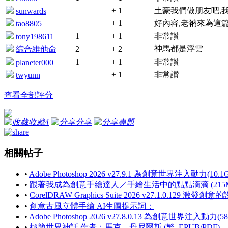
+ 1
土豪我們做朋友吧,我
sunwards
+ 1
好內容,老衲來為這篇
tao8805
+ 1
+ 1
非常讃
tony198611
神馬都是浮雲
綜合維他命
+ 2
+ 2
+ 1
+ 1
非常讃
planeter000
+ 1
非常讃
twyunn
查看全部評分
收藏
4
分享
專題
相關帖子
•
Adobe Photoshop 2026 v27.9.1 為創意世界注入動力(1
•
跟著我成為創意手繪達人／手繪生活中的點點滴滴 (215MB@PD
•
CorelDRAW Graphics Suite 2026 v27.1.0.129
•
創意古風立體手繪 AI生圖提示詞：
•
Adobe Photoshop 2026 v27.8.0.13 為創意世界注入動
•
極簡世界神話 作者：馬克．丹尼爾斯 (繁_EPUB/PDF)