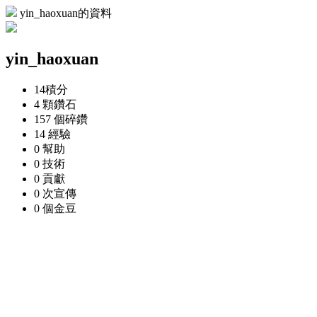
yin_haoxuan的資料
yin_haoxuan
14
積分
4 顆
鑽石
157 個
碎鑽
14
經驗
0
幫助
0
技術
0
貢獻
0 次
宣傳
0 個
金豆