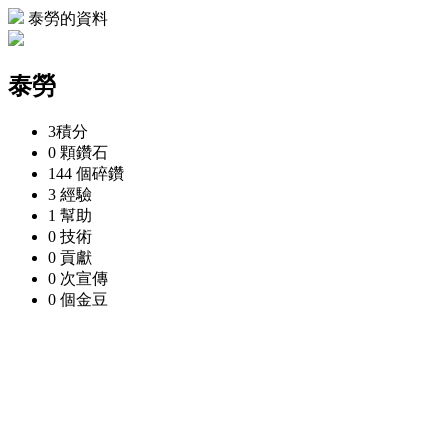
泰勞的資料
泰勞
3
積分
0 顆
鑽石
144 個
碎鑽
3
經驗
1
幫助
0
技術
0
貢獻
0 次
宣傳
0 個
金豆