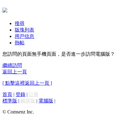
搜尋
版塊列表
用戶信息
熱帖
您訪問的頁面無手機頁面，是否進一步訪問電腦版？
繼續訪問
返回上一頁
[ 點擊這裡返回上一頁 ]
首頁
|
登錄
|
註冊
標準版
|
觸屏版
|
電腦版
|
© Comsenz Inc.