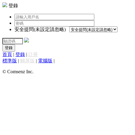
登錄
安全提問(未設定請忽略)
登錄
首頁
|
登錄
|
註冊
標準版
|
觸屏版
|
電腦版
|
© Comsenz Inc.