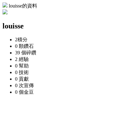
louisse的資料
louisse
2
積分
0 顆
鑽石
39 個
碎鑽
2
經驗
0
幫助
0
技術
0
貢獻
0 次
宣傳
0 個
金豆