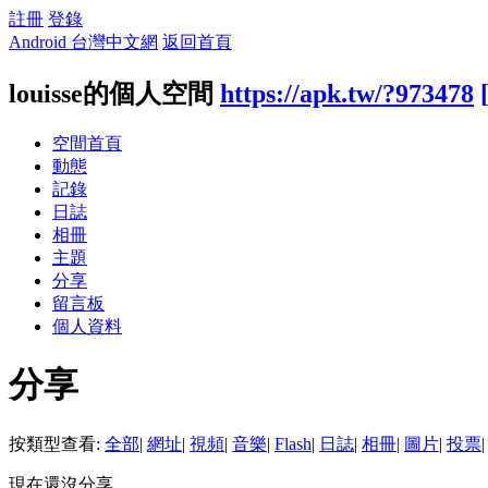
註冊
登錄
Android 台灣中文網
返回首頁
louisse的個人空間
https://apk.tw/?973478
空間首頁
動態
記錄
日誌
相冊
主題
分享
留言板
個人資料
分享
按類型查看:
全部
|
網址
|
視頻
|
音樂
|
Flash
|
日誌
|
相冊
|
圖片
|
投票
|
現在還沒分享